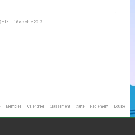
) +18
18 octobre 2013
é
Membres
Calendrier
Classement
Carte
Règlement
Équipe