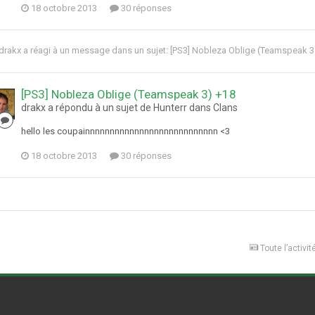
18 octobre 2013
30 réponses
drakx
a réagi à un message dans un sujet:
[PS3] Nobleza Oblige (Teamspeak 3
[PS3] Nobleza Oblige (Teamspeak 3) +18
drakx a répondu à un sujet de Hunterr dans
Clans
hello les coupainnnnnnnnnnnnnnnnnnnnnnnnnnn <3
18 octobre 2013
30 réponses
Toute l’activit