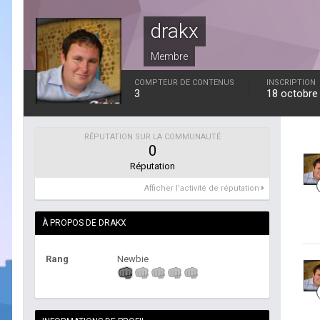
drakx
Membre
COMPTEUR DE CONTENUS
INSCRIPTION
3
18 octobre
RÉPUTATION SUR LA COMMUNAUTÉ
0
Réputation
Afficher l’activité de réputation
À PROPOS DE DRAKX
Rang
Newbie