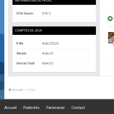
INFORMATIONS DE PROFIL
GTA favori
GTA V
COMPTES DE JEUX
PSN
drakx72220
Steam
drakx72
Social Club
drakx72
Accueil
drakx
Accueil
Publicités
Partenariat
Contact