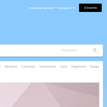
S’inscrire
Utilisateur existant ? Connexion
é
Membres
Calendrier
Classement
Carte
Règlement
Équipe