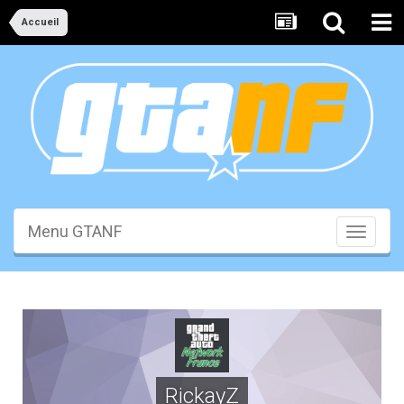
Accueil
Menu GTANF
Toggle
navigati
RickayZ