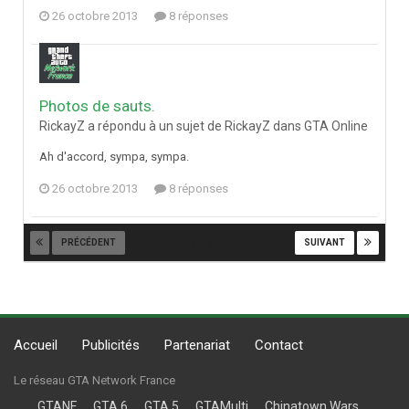
26 octobre 2013
8 réponses
Photos de sauts.
RickayZ a répondu à un sujet de RickayZ dans
GTA Online
Ah d'accord, sympa, sympa.
26 octobre 2013
8 réponses
PRÉCÉDENT
SUIVANT
Page 1 sur 3
Accueil
Publicités
Partenariat
Contact
Le réseau GTA Network France
GTANF
GTA 6
GTA 5
GTAMulti
Chinatown Wars