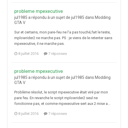
probleme mpexecutive
jul1985 a répondu à un sujet de jul1985 dans
Modding
GTA V
Sur et certains, mon pare-feu ne l'a pas touché,fait le teste,
mplowrider2 ne marche pas. PS : je viens de le retenter sans
mpexecutive, il ne marche pas.
8 juillet 2016
7 réponses
probleme mpexecutive
jul1985 a répondu à un sujet de jul1985 dans
Modding
GTA V
Problème résolut, le script mpexecutive était viré par mon
pare feu. En revanche le script mplowrider2 seul ne
fonctionne pas, et comme mpexecutive sert aux 2 mise a...
8 juillet 2016
7 réponses