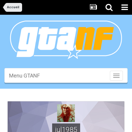
Accueil
Menu GTANF
Toggle
navigati
jul1985