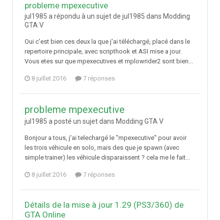
probleme mpexecutive
jul1985 a répondu à un sujet de jul1985 dans
Modding
GTA V
Oui c'est bien ces deux la que j'ai téléchargé, placé dans le
repertoire principale, avec scripthook et ASI mise a jour.
Vous etes sur que mpexecutives et mplowrider2 sont bien...
8 juillet 2016
7 réponses
probleme mpexecutive
jul1985 a posté un sujet dans
Modding GTA V
Bonjour a tous, j'ai telechargé le "mpexecutive" pour avoir
les trois véhicule en solo, mais des que je spawn (avec
simple trainer) les véhicule disparaissent ? cela me le fait...
8 juillet 2016
7 réponses
Détails de la mise à jour 1.29 (PS3/360) de
GTA Online