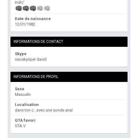
Indic'
Date de naissance
12/01/1982
INFORMATIONS DE CONTACT
Skype
neoskyriper david
INFORMATIONS DE PROFIL
Sexe
Masculin
Localisation
dans ton c.. avec une sonde anal
GTA favori
GTA V