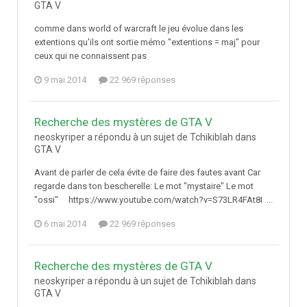
GTA V
comme dans world of warcraft le jeu évolue dans les
extentions qu'ils ont sortie mémo "extentions = maj" pour
ceux qui ne connaissent pas
9 mai 2014
22 969 réponses
Recherche des mystères de GTA V
neoskyriper a répondu à un sujet de Tchikiblah dans
GTA V
Avant de parler de cela évite de faire des fautes avant Car
regarde dans ton bescherelle: Le mot "mystaire" Le mot
"ossi" https://www.youtube.com/watch?v=S73LR4FAt8I ...
6 mai 2014
22 969 réponses
Recherche des mystères de GTA V
neoskyriper a répondu à un sujet de Tchikiblah dans
GTA V