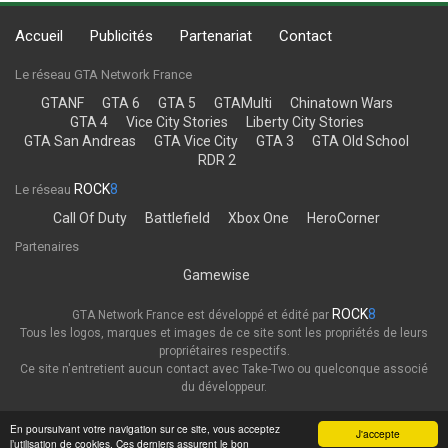
Accueil
Publicités
Partenariat
Contact
Le réseau GTA Network France
GTANF
GTA 6
GTA 5
GTAMulti
Chinatown Wars
GTA 4
Vice City Stories
Liberty City Stories
GTA San Andreas
GTA Vice City
GTA 3
GTA Old School
RDR 2
ROCK
8
Le réseau
Call Of Duty
Battlefield
Xbox One
HeroCorner
Partenaires
Gamewise
ROCK
8
GTA Network France est développé et édité par
Tous les logos, marques et images de ce site sont les propriétés de leurs
propriétaires respectifs.
Ce site n'entretient aucun contact avec Take-Two ou quelconque associé
du développeur.
Thème
Politique de confidentialité
En poursuivant votre navigation sur ce site, vous acceptez
J'accepte
l’utilisation de cookies. Ces derniers assurent le bon