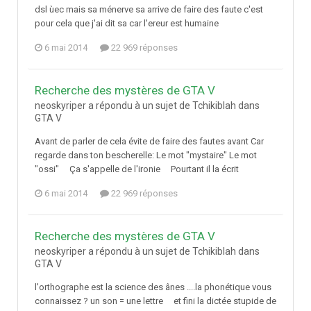
dsl ùec mais sa ménerve sa arrive de faire des faute c'est
pour cela que j'ai dit sa car l'ereur est humaine
6 mai 2014
22 969 réponses
Recherche des mystères de GTA V
neoskyriper a répondu à un sujet de Tchikiblah dans
GTA V
Avant de parler de cela évite de faire des fautes avant Car
regarde dans ton bescherelle: Le mot "mystaire" Le mot
"ossi" Ça s'appelle de l'ironie Pourtant il la écrit
6 mai 2014
22 969 réponses
Recherche des mystères de GTA V
neoskyriper a répondu à un sujet de Tchikiblah dans
GTA V
l'orthographe est la science des ânes ....la phonétique vous
connaissez ? un son = une lettre et fini la dictée stupide de