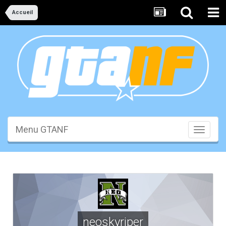
Accueil
Menu GTANF
Toggle
navigati
neoskyriper