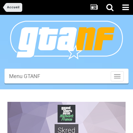
Accueil
Menu GTANF
Toggle
navigati
Skred