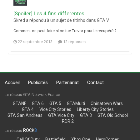
[Spoiler] Les 4 fins differentes
Skred a répondu à un sujet de titinho dans
GTA V
Comment on peut faire si on tue Trevor pour le recupéré ?
22 septembre 2013
12 réponses
Accueil
Publicités
Partenariat
Contact
Le réseau GTA Network France
GTANF
GTA 6
GTA 5
GTAMulti
Chinatown Wars
GTA 4
Vice City Stories
Liberty City Stories
GTA San Andreas
GTA Vice City
GTA 3
GTA Old School
RDR 2
ROCK
8
Le réseau
Call Of Duty
Battlefield
Xbox One
HeroCorner