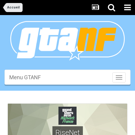
Accueil
Menu GTANF
Toggle
navigati
RiseNet