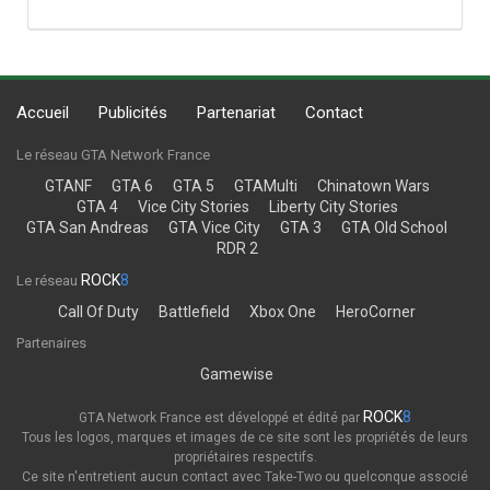
Accueil
Publicités
Partenariat
Contact
Le réseau GTA Network France
GTANF
GTA 6
GTA 5
GTAMulti
Chinatown Wars
GTA 4
Vice City Stories
Liberty City Stories
GTA San Andreas
GTA Vice City
GTA 3
GTA Old School
RDR 2
ROCK
8
Le réseau
Call Of Duty
Battlefield
Xbox One
HeroCorner
Partenaires
Gamewise
ROCK
8
GTA Network France est développé et édité par
Tous les logos, marques et images de ce site sont les propriétés de leurs
propriétaires respectifs.
Ce site n'entretient aucun contact avec Take-Two ou quelconque associé