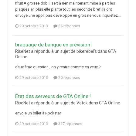
Ifruit = grosse dob Il sert à rien maintenant mise à part les
plaques en plus elle plante tout les seconde bref ils ont
envoyé une appli pas développé en gros ne vous inquietez...
29 octobre 2013
36 réponses
braquage de banque en prévision !
RiseNet a répondu à un sujet de bikerebel's dans
GTA
Online
deuxième question , on y rentre comme en veux ?
29 octobre 2013
20 réponses
État des serveurs de GTA Online !
RiseNet a répondu à un sujet de Vetok dans
GTA Online
envoie un billet à Rockstar
29 octobre 2013
317 réponses