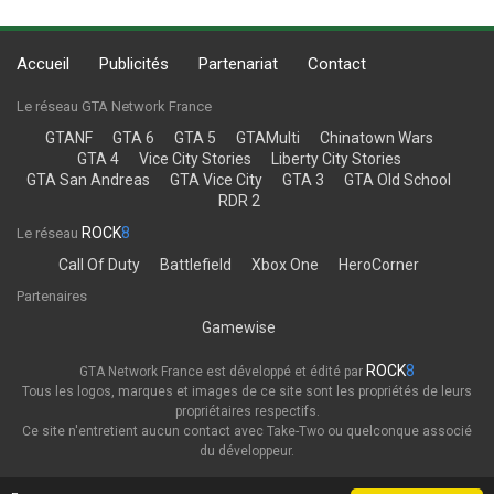
Accueil
Publicités
Partenariat
Contact
Le réseau GTA Network France
GTANF
GTA 6
GTA 5
GTAMulti
Chinatown Wars
GTA 4
Vice City Stories
Liberty City Stories
GTA San Andreas
GTA Vice City
GTA 3
GTA Old School
RDR 2
ROCK
8
Le réseau
Call Of Duty
Battlefield
Xbox One
HeroCorner
Partenaires
Gamewise
ROCK
8
GTA Network France est développé et édité par
Tous les logos, marques et images de ce site sont les propriétés de leurs
propriétaires respectifs.
Ce site n'entretient aucun contact avec Take-Two ou quelconque associé
du développeur.
Thème
Politique de confidentialité