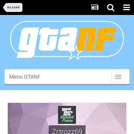
Accueil
Menu GTANF
Toggle
navigati
Zrtrozz69