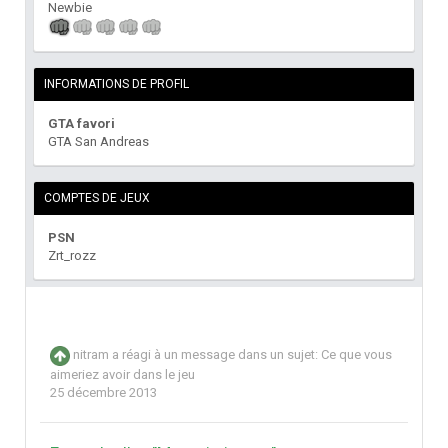
Newbie
INFORMATIONS DE PROFIL
GTA favori
GTA San Andreas
COMPTES DE JEUX
PSN
Zrt_rozz
nitram
a réagi à un message dans un sujet:
Ce que vous
aimeriez avoir dans le jeu
25 décembre 2013