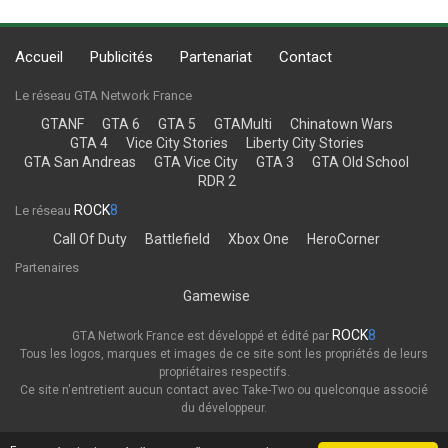
Accueil
Publicités
Partenariat
Contact
Le réseau GTA Network France
GTANF
GTA 6
GTA 5
GTAMulti
Chinatown Wars
GTA 4
Vice City Stories
Liberty City Stories
GTA San Andreas
GTA Vice City
GTA 3
GTA Old School
RDR 2
ROCK
8
Le réseau
Call Of Duty
Battlefield
Xbox One
HeroCorner
Partenaires
Gamewise
ROCK
8
GTA Network France est développé et édité par
Tous les logos, marques et images de ce site sont les propriétés de leurs
propriétaires respectifs.
Ce site n'entretient aucun contact avec Take-Two ou quelconque associé
du développeur.
Thème
Politique de confidentialité