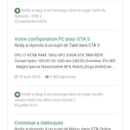
Notily
a réagi à un message dans un sujet:
Café du
Network - GTA V
23 septembre 2014
Votre configuration PC pour GTA 5
Notily a répondu à un sujet de Talal dans
GTA V
CPU: i7 4770k RAM: 16Go GPU: EVGA GTX 780ti REFR.:
Corsair hydro 100 DD OS: SSD evo 240 DD Données: 3To WD
Malgré que ca fasse tourner BF4, Watch_Dogs (lolilol) en...
10 août 2014
2 863 réponses
Notily
a réagi à un message dans un sujet:
Quelle
version Next Gen allez-vous choisir ?
20 juillet 2014
Contenue a débloqués
Notily a répondu à un sujet de Mylou dans
GTA Online