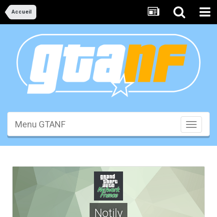
Accueil
Menu GTANF
Toggle
navigati
Notily