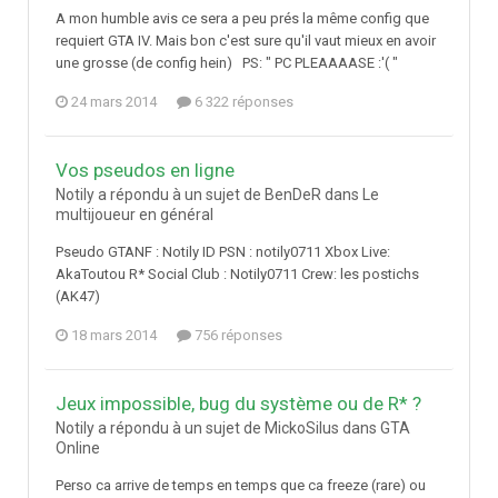
A mon humble avis ce sera a peu prés la même config que
requiert GTA IV. Mais bon c'est sure qu'il vaut mieux en avoir
une grosse (de config hein) PS: " PC PLEAAAASE :'( "
24 mars 2014
6 322 réponses
Vos pseudos en ligne
Notily a répondu à un sujet de BenDeR dans
Le
multijoueur en général
Pseudo GTANF : Notily ID PSN : notily0711 Xbox Live:
AkaToutou R* Social Club : Notily0711 Crew: les postichs
(AK47)
18 mars 2014
756 réponses
Jeux impossible, bug du système ou de R* ?
Notily a répondu à un sujet de MickoSilus dans
GTA
Online
Perso ca arrive de temps en temps que ca freeze (rare) ou