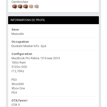
Cambrioleur
INFORMATIONS DE PROFIL
Sexe
Masculin
Occupation
Etudiant Master Info. Spé.
Configuration
MacBook Pro Retina 15'4 near 2013
16Go Ram
512Go SSD
i7 2,7Ghz
PS3
Xbox360
Xbox One
PS4
GTA favori
GTA V