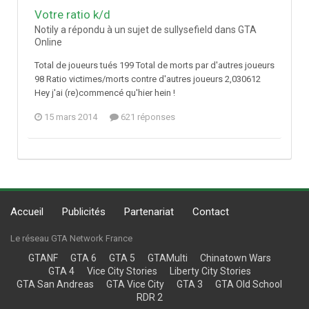
Votre ratio k/d
Notily a répondu à un sujet de sullysefield dans
GTA
Online
Total de joueurs tués 199 Total de morts par d'autres joueurs
98 Ratio victimes/morts contre d'autres joueurs 2,030612
Hey j'ai (re)commencé qu'hier hein !
15 mars 2014
621 réponses
Accueil
Publicités
Partenariat
Contact
Le réseau GTA Network France
GTANF
GTA 6
GTA 5
GTAMulti
Chinatown Wars
GTA 4
Vice City Stories
Liberty City Stories
GTA San Andreas
GTA Vice City
GTA 3
GTA Old School
RDR 2