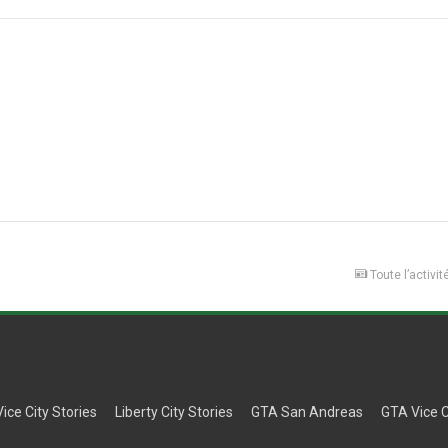
Toute l’activit
Vice City Stories
Liberty City Stories
GTA San Andreas
GTA Vice C