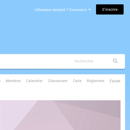
S’inscrire
Utilisateur existant ? Connexion
é
Membres
Calendrier
Classement
Carte
Règlement
Équipe