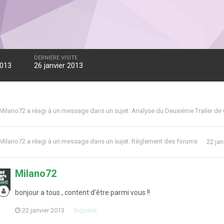
DERNIÈRE VISITE
2013
26 janvier 2013
Milano72
a réagi à un message dans un sujet:
Analyse du Deuxième Trailer de
Milano72
a réagi à un message dans un sujet:
Règlement des forums
22 jan
Milano72
bonjour a tous , content d’être parmi vous !!
22 janvier 2013
Signaler