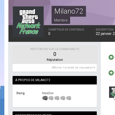
Milano72
Membre
COMPTEUR DE CONTENUS
INSCRIPTION
0
22 janvier 
RÉPUTATION SUR LA COMMUNAUTÉ
0
Réputation
Afficher l’activité de réputation
À PROPOS DE MILANO72
Rang
Newbie