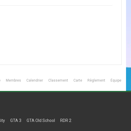
é
Membres
Calendrier
Classement
Carte
Règlement
Équipe
ity
GTA 3
GTA Old School
RDR 2