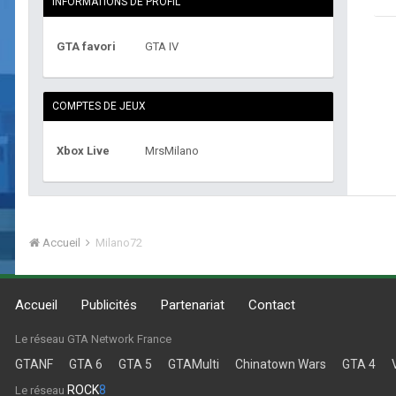
INFORMATIONS DE PROFIL
GTA favori
GTA IV
COMPTES DE JEUX
Xbox Live
MrsMilano
Accueil
Milano72
Accueil
Publicités
Partenariat
Contact
Le réseau GTA Network France
GTANF
GTA 6
GTA 5
GTAMulti
Chinatown Wars
GTA 4
ROCK
8
Le réseau