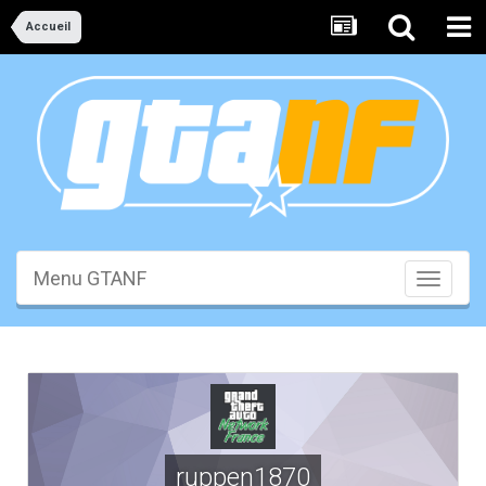
Accueil
Menu GTANF
Toggle
navigati
ruppen1870