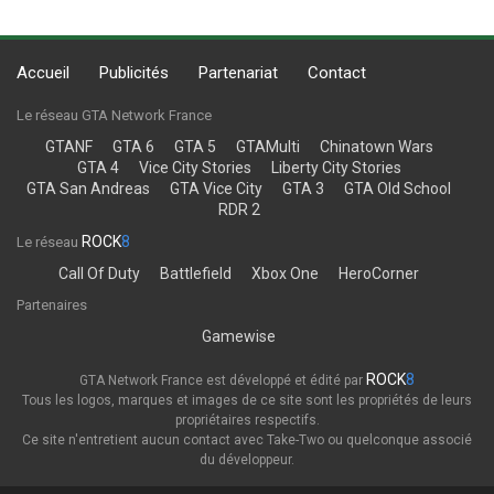
Accueil
Publicités
Partenariat
Contact
Le réseau GTA Network France
GTANF
GTA 6
GTA 5
GTAMulti
Chinatown Wars
GTA 4
Vice City Stories
Liberty City Stories
GTA San Andreas
GTA Vice City
GTA 3
GTA Old School
RDR 2
ROCK
8
Le réseau
Call Of Duty
Battlefield
Xbox One
HeroCorner
Partenaires
Gamewise
ROCK
8
GTA Network France est développé et édité par
Tous les logos, marques et images de ce site sont les propriétés de leurs
propriétaires respectifs.
Ce site n'entretient aucun contact avec Take-Two ou quelconque associé
du développeur.