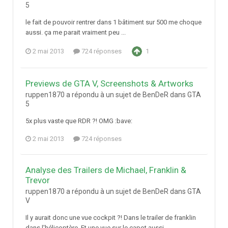
5
le fait de pouvoir rentrer dans 1 bâtiment sur 500 me choque
aussi. ça me parait vraiment peu ...
2 mai 2013
724 réponses
1
Previews de GTA V, Screenshots & Artworks
ruppen1870 a répondu à un sujet de BenDeR dans
GTA
5
5x plus vaste que RDR ?! OMG :bave:
2 mai 2013
724 réponses
Analyse des Trailers de Michael, Franklin &
Trevor
ruppen1870 a répondu à un sujet de BenDeR dans
GTA
V
Il y aurait donc une vue cockpit ?! Dans le trailer de franklin
dans l'hélicoptère. Et une vue sur le capot aussi