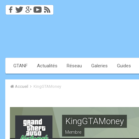
GTANF
Actualités
Réseau
Galeries
Guides
Accueil
KingGTAMoney
KingGTAMoney
Membre