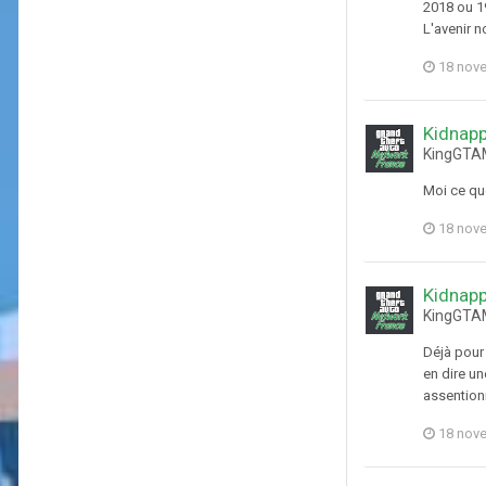
2018 ou 19
L'avenir n
18 nov
Kidnapp
KingGTAM
Moi ce que
18 nov
Kidnapp
KingGTAM
Déjà pour 
en dire un
assentionn
18 nov