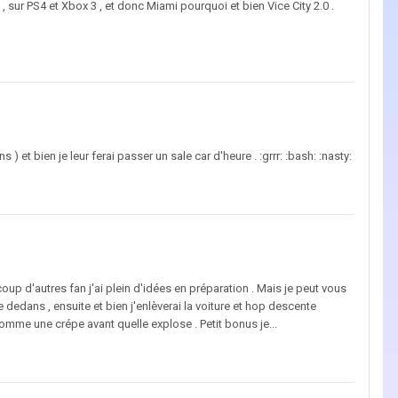
, sur PS4 et Xbox 3 , et donc Miami pourquoi et bien Vice City 2.0 .
) et bien je leur ferai passer un sale car d'heure . :grrr: :bash: :nasty:
p d'autres fan j'ai plein d'idées en préparation . Mais je peut vous
ure dedans , ensuite et bien j'enlèverai la voiture et hop descente
comme une crépe avant quelle explose . Petit bonus je...