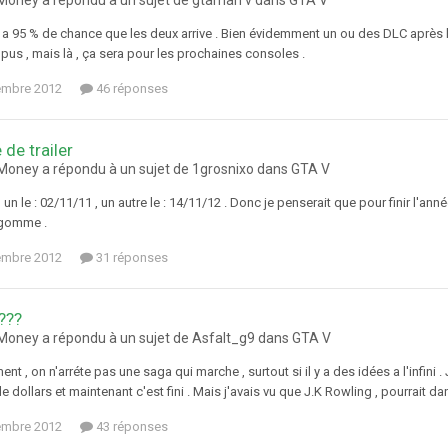
oney a répondu à un sujet de gtaman v dans
GTA V
 y a 95 % de chance que les deux arrive . Bien évidemment un ou des DLC après l
pus , mais là , ça sera pour les prochaines consoles .
embre 2012
46 réponses
de trailer
oney a répondu à un sujet de 1grosnixo dans
GTA V
eu un le : 02/11/11 , un autre le : 14/11/12 . Donc je penserait que pour finir l'an
 gomme .
embre 2012
31 réponses
???
oney a répondu à un sujet de Asfalt_g9 dans
GTA V
nt , on n'arréte pas une saga qui marche , surtout si il y a des idées a l'infini 
de dollars et maintenant c'est fini . Mais j'avais vu que J.K Rowling , pourrait da
embre 2012
43 réponses