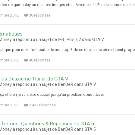
idéo de gameplay ou d'autres images etc ... Vivement !!!! Ps si la source ne c'es
embre 2012
38 réponses
nématiques
oney a répondu à un sujet de IPB_Priv_02 dans
GTA V
atique pour moi , font partie de mon top 3 de ce que j'aime bien et peut propo
embre 2012
48 réponses
 du Deuxième Trailer de GTA V
oney a répondu à un sujet de BenDeR dans
GTA V
ça et bien je vais étre occupé jusqu'au prochain opus . :bavo:
embre 2012
2 437 réponses
former : Questions & Réponses de GTA 5
oney a répondu à un sujet de BenDeR dans
GTA 5