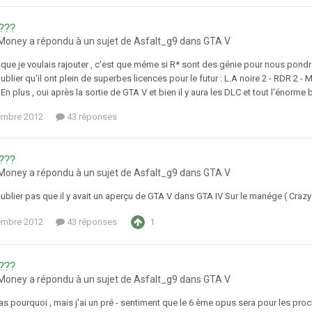
???
oney a répondu à un sujet de Asfalt_g9 dans
GTA V
 que je voulais rajouter , c'est que méme si R* sont des génie pour nous pondre
ublier qu'il ont plein de superbes licences pour le futur : L.A noire 2 - RDR 2 -
 En plus , oui après la sortie de GTA V et bien il y aura les DLC et tout l'énorme b
embre 2012
43 réponses
???
oney a répondu à un sujet de Asfalt_g9 dans
GTA V
oublier pas que il y avait un aperçu de GTA V dans GTA IV Sur le manége ( Crazy
embre 2012
43 réponses
1
???
oney a répondu à un sujet de Asfalt_g9 dans
GTA V
as pourquoi , mais j'ai un pré - sentiment que le 6 ème opus sera pour les proc