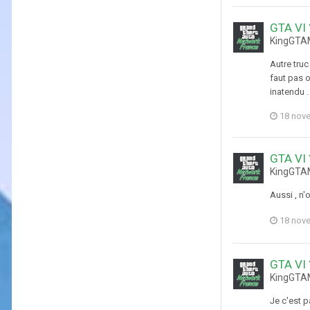
GTA VI 
KingGTAM
Autre truc
faut pas o
inatendu .
18 nov
GTA VI 
KingGTAM
Aussi , n'
18 nov
GTA VI 
KingGTAM
Je c'est p