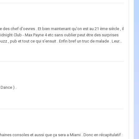
 des chef d'oevres . Et bien maintenant qu'on est au 21 ème siècle , il
 Midnight Club - Max Payne 4 etc sans oublier peut étre des surprises
uzz , pub et tout ce qui s'ensuit . Enfin bref un truc de malade . Leur...
 Dance ) .
haines consoles et aussi que ça sera a Miami . Donc en récapitulatif :