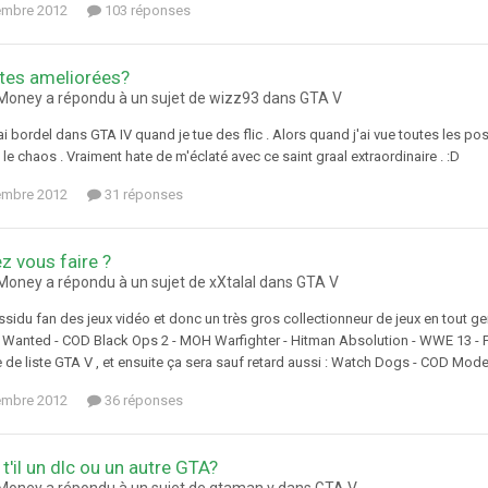
embre 2012
103 réponses
tes ameliorées?
oney a répondu à un sujet de wizz93 dans
GTA V
rai bordel dans GTA IV quand je tue des flic . Alors quand j'ai vue toutes les p
le chaos . Vraiment hate de m'éclaté avec ce saint graal extraordinaire . :D
embre 2012
31 réponses
ez vous faire ?
oney a répondu à un sujet de xXtalal dans
GTA V
ssidu fan des jeux vidéo et donc un très gros collectionneur de jeux en tout gen
Wanted - COD Black Ops 2 - MOH Warfighter - Hitman Absolution - WWE 13 - For
e de liste GTA V , et ensuite ça sera sauf retard aussi : Watch Dogs - COD Modern
embre 2012
36 réponses
a t'il un dlc ou un autre GTA?