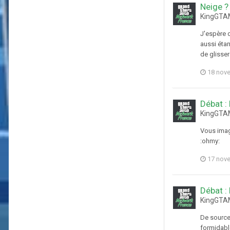
Neige ?
KingGTAM
J'espère q
aussi étan
de glisser
18 nov
Débat :
KingGTAM
Vous imagi
:ohmy:
17 nov
Débat :
KingGTAM
De source 
formidable