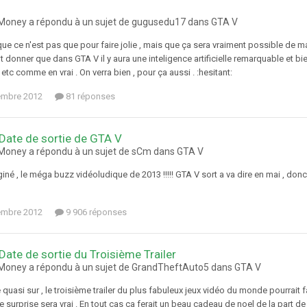
oney a répondu à un sujet de gugusedu17 dans
GTA V
ue ce n'est pas que pour faire jolie , mais que ça sera vraiment possible de marc
t donner que dans GTA V il y aura une inteligence artificielle remarquable et bien
 etc comme en vrai . On verra bien , pour ça aussi . :hesitant:
embre 2012
81 réponses
 Date de sortie de GTA V
oney a répondu à un sujet de sCm dans
GTA V
né , le méga buzz vidéoludique de 2013 !!!!! GTA V sort a va dire en mai , donc u
embre 2012
9 906 réponses
 Date de sortie du Troisième Trailer
oney a répondu à un sujet de GrandTheftAuto5 dans
GTA V
quasi sur , le troisième trailer du plus fabuleux jeux vidéo du monde pourrait f
 surprise sera vrai . En tout cas ça ferait un beau cadeau de noel de la part de