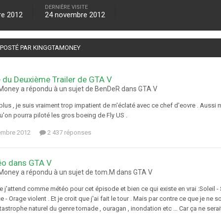
DERNIÈRE VISITE
re 2012
24 novembre 2012
É POSTÉ PAR KINGGTAMONEY
 du Deuxième Trailer de GTA V
oney a répondu à un sujet de BenDeR dans
GTA V
plus , je suis vraiment trop impatient de m'éclaté avec ce chef d'eovre . Aussi
u'on pourra piloté les gros boeing de Fly US .
embre 2012
2 437 réponses
éo dans GTA V
oney a répondu à un sujet de tom.M dans
GTA V
 j'attend comme météo pour cet épisode et bien ce qui existe en vrai :Soleil - S
- Orage violent . Et je croit que j'ai fait le tour . Mais par contre ce que je ne s
astrophe naturel du genre tornade , ouragan , inondation etc ... Car ça ne serait