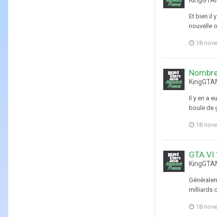
KingGTAM
Et bien il
nouvelle o
18 nov
Nombre 
KingGTAM
Il y en a 
boule de
18 nov
GTA VI 
KingGTAM
Généraleme
milliards 
18 nov