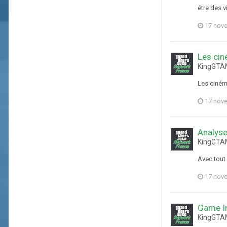
étre des v
17 nov
Les ci
KingGTAM
Les ciném
17 nov
Analyse
KingGTAM
Avec tout 
17 nov
Game In
KingGTAM