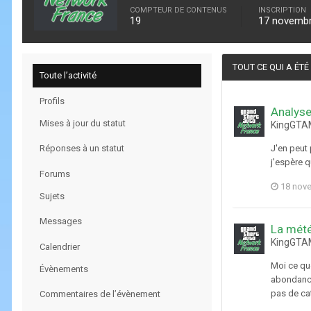
COMPTEUR DE CONTENUS
INSCRIPTION
19
17 novemb
TOUT CE QUI A ÉT
Toute l’activité
Profils
Analyse
Mises à jour du statut
KingGTAM
Réponses à un statut
J'en peut 
j'espère q
Forums
18 nov
Sujets
Messages
La mét
KingGTAM
Calendrier
Moi ce que
Évènements
abondance 
pas de cat
Commentaires de l’évènement