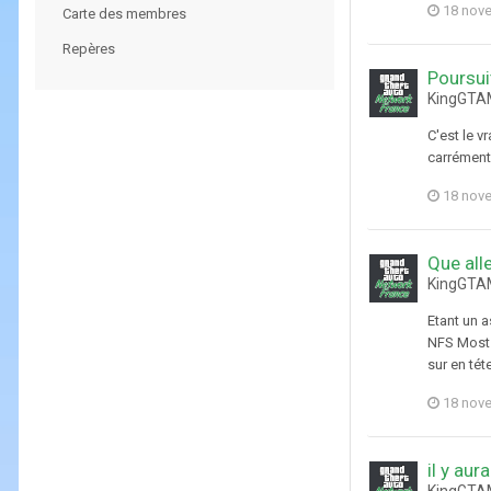
18 nov
Carte des membres
Repères
Poursui
KingGTAM
C'est le v
carrément 
18 nov
Que all
KingGTAM
Etant un a
NFS Most 
sur en tét
18 nov
il y aur