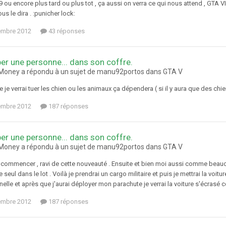
 ou encore plus tard ou plus tot , ça aussi on verra ce qui nous attend , GTA VI 
ous le dira . :punicher lock:
embre 2012
43 réponses
er une personne... dans son coffre.
oney a répondu à un sujet de manu92portos dans
GTA V
 je verrai tuer les chien ou les animaux ça dépendera ( si il y aura que des chiens 
embre 2012
187 réponses
er une personne... dans son coffre.
oney a répondu à un sujet de manu92portos dans
GTA V
commencer , ravi de cette nouveauté . Ensuite et bien moi aussi comme beaucou
e seul dans le lot . Voilà je prendrai un cargo militaire et puis je mettrai la voit
elle et après que j'aurai déployer mon parachute je verrai la voiture s'écrasé 
embre 2012
187 réponses