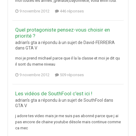
moi toutes les armes ,grenade,bayonnette, voila enfin tout
9 novembre 2012
446 réponses
Quel protagoniste pensez-vous choisir en
priorité ?
adrian's gta a répondu à un sujet de David-FERREIRA
dans
GTA V
moi je prend michael parce que il la la classe et moi je dit qu
il sont du meme niveau
9 novembre 2012
509 réponses
Les vidéos de SouthFool c'est ici !
adrian's gta a répondu à un sujet de SouthFool dans
GTA V
j adore tes video mais je me suis pas abonné parce que j ai
pas encore de chaine youtube désole mais continue comme
ca mec