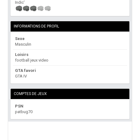
Indic'
INFORMATIONS DE PROFIL
Sexe
Masculin
Loisirs
football jeux video
GTA favori
GTA IV
COMPTES DE JEUX
PSN
patbug70