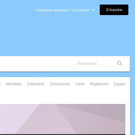
S’inscrire
Utilisateur existant ? Connexion
é
Membres
Calendrier
Classement
Carte
Règlement
Équipe