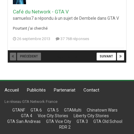
Café du Network - GTA V
samuelxx7 a répondu à un sujet de Dembele dans
GTA V
Pourtant j'ai cherché
26 septembre 2013
37 768 réponses
PRÉCÉDENT
SUIVANT
Page 1 sur 10
Accueil
Publicités
Partenariat
Contact
Le réseau GTA Network France
GTANF
GTA 6
GTA 5
GTAMulti
Chinatown Wars
GTA 4
Vice City Stories
Liberty City Stories
GTA San Andreas
GTA Vice City
GTA 3
GTA Old School
RDR 2