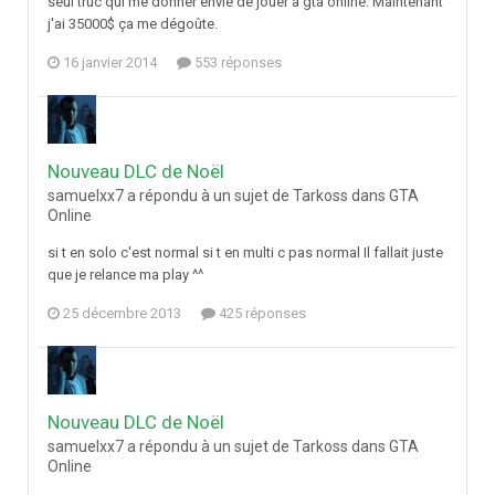
seul truc qui me donner envie de jouer à gta online. Maintenant
j'ai 35000$ ça me dégoûte.
16 janvier 2014
553 réponses
Nouveau DLC de Noël
samuelxx7 a répondu à un sujet de Tarkoss dans
GTA
Online
si t en solo c'est normal si t en multi c pas normal Il fallait juste
que je relance ma play ^^
25 décembre 2013
425 réponses
Nouveau DLC de Noël
samuelxx7 a répondu à un sujet de Tarkoss dans
GTA
Online