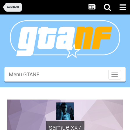
Accueil
Menu GTANF
Toggle
navigati
samuelxx7