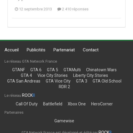
12 septembre 2013
2 410 réponses
Accueil
Publicités
Partenariat
Contact
Le réseau GTA Network France
GTANF
GTA 6
GTA 5
GTAMulti
Chinatown Wars
GTA 4
Vice City Stories
Liberty City Stories
GTA San Andreas
GTA Vice City
GTA 3
GTA Old School
RDR 2
ROCK
8
Le réseau
Call Of Duty
Battlefield
Xbox One
HeroCorner
Partenaires
Gamewise
ROCK
8
GTA Network France est développé et édité par