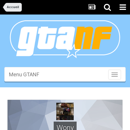
Accueil
Menu GTANF
Toggle
navigati
Wony