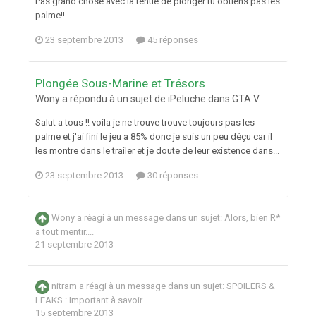
Pas grand chose avec la tenue de plonger tu obtiens pas les
palme!!
23 septembre 2013
45 réponses
Plongée Sous-Marine et Trésors
Wony a répondu à un sujet de iPeluche dans
GTA V
Salut a tous !! voila je ne trouve trouve toujours pas les
palme et j'ai fini le jeu a 85% donc je suis un peu déçu car il
les montre dans le trailer et je doute de leur existence dans...
23 septembre 2013
30 réponses
Wony
a réagi à un message dans un sujet:
Alors, bien R*
a tout mentir....
21 septembre 2013
nitram
a réagi à un message dans un sujet:
SPOILERS &
LEAKS : Important à savoir
15 septembre 2013