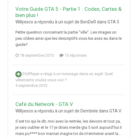
Votre Guide GTA 5 - Partie 1 : Codes, Cartes &
bien plus !
Willyesco a répondu à un sujet de BenDeR dans
GTA 5
Petite question concernant la partie "ville". Les images un
peu oldies ainsi que les descriptifs vous les avez eu dans le
guide?
18 septembre 2013
15 réponses
Ps3Player
a réagi à un message dans un sujet:
Quel
vêtements voulez-vous voir ?
4 septembre 2013
Café du Network - GTA V
Willyesco a répondu à un sujet de Dembele dans
GTA V
S'est toi qui le dit, moi avec la rentrée, les devoirs et tout ça,
je vais oublier et le 17 je dirais merde gta 5 sort aujourd'hui il
mais pu**** bon maman magne toi de m'enmener avant la...