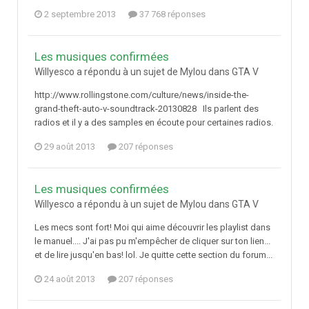
2 septembre 2013
37 768 réponses
Les musiques confirmées
Willyesco a répondu à un sujet de Mylou dans
GTA V
http://www.rollingstone.com/culture/news/inside-the-
grand-theft-auto-v-soundtrack-20130828 Ils parlent des
radios et il y a des samples en écoute pour certaines radios.
29 août 2013
207 réponses
Les musiques confirmées
Willyesco a répondu à un sujet de Mylou dans
GTA V
Les mecs sont fort! Moi qui aime découvrir les playlist dans
le manuel.... J'ai pas pu m'empêcher de cliquer sur ton lien...
et de lire jusqu'en bas! lol. Je quitte cette section du forum...
24 août 2013
207 réponses