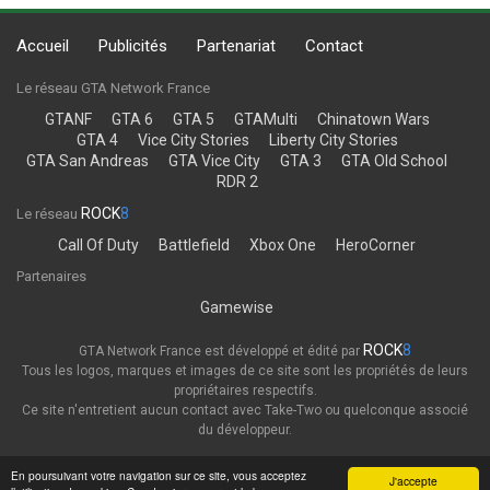
Accueil
Publicités
Partenariat
Contact
Le réseau GTA Network France
GTANF
GTA 6
GTA 5
GTAMulti
Chinatown Wars
GTA 4
Vice City Stories
Liberty City Stories
GTA San Andreas
GTA Vice City
GTA 3
GTA Old School
RDR 2
ROCK
8
Le réseau
Call Of Duty
Battlefield
Xbox One
HeroCorner
Partenaires
Gamewise
ROCK
8
GTA Network France est développé et édité par
Tous les logos, marques et images de ce site sont les propriétés de leurs
propriétaires respectifs.
Ce site n'entretient aucun contact avec Take-Two ou quelconque associé
du développeur.
Thème
Politique de confidentialité
En poursuivant votre navigation sur ce site, vous acceptez
J'accepte