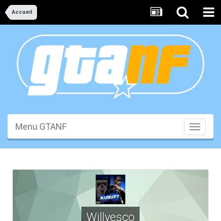
Accueil
Menu GTANF
Toggle
navigati
Willyesco