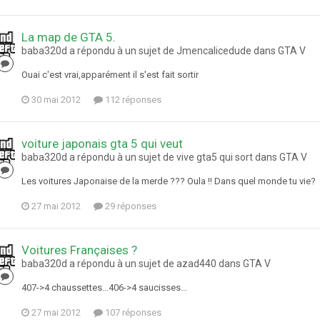
La map de GTA 5.
baba320d a répondu à un sujet de Jmencalicedude dans
GTA V
Ouai c'est vrai,apparément il s'est fait sortir
30 mai 2012
112 réponses
voiture japonais gta 5 qui veut
baba320d a répondu à un sujet de vive gta5 qui sort dans
GTA V
Les voitures Japonaise de la merde ??? Oula !! Dans quel monde tu vie?
27 mai 2012
29 réponses
Voitures Françaises ?
baba320d a répondu à un sujet de azad440 dans
GTA V
407->4 chaussettes...406->4 saucisses...
27 mai 2012
107 réponses