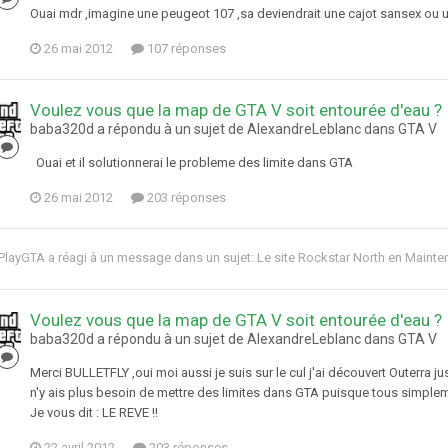
Ouai mdr ,imagine une peugeot 107 ,sa deviendrait une cajot sansex ou u
26 mai 2012
107 réponses
Voulez vous que la map de GTA V soit entourée d'eau ?
baba320d a répondu à un sujet de AlexandreLeblanc dans
GTA V
Ouai et il solutionnerai le probleme des limite dans GTA
26 mai 2012
203 réponses
PlayGTA
a réagi à un message dans un sujet:
Le site Rockstar North en Maint
Voulez vous que la map de GTA V soit entourée d'eau ?
baba320d a répondu à un sujet de AlexandreLeblanc dans
GTA V
Merci BULLETFLY ,oui moi aussi je suis sur le cul j'ai découvert Outerra jus
n'y ais plus besoin de mettre des limites dans GTA puisque tous simplemen
Je vous dit : LE REVE !!
22 avril 2012
203 réponses