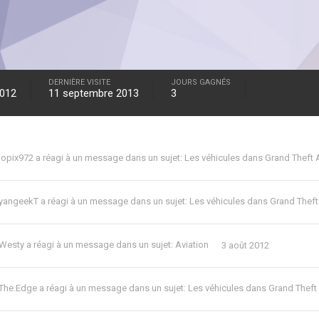
DERNIÈRE VISITE
JOURS GAGNÉS
2012
11 septembre 2013
3
iopix972
a réagi à un message dans un sujet:
Les véhicules dans Grand Theft 
yangeekT
a réagi à un message dans un sujet:
Les véhicules dans Grand Theft
Westy
a réagi à un message dans un sujet:
Aviation
3 août 2012
The.Edge
a réagi à un message dans un sujet:
Les véhicules dans Grand Theft