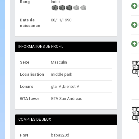
Rang
Indic'
Date de
08/11/1990
naissance
INFORMATIONS DE PROFIL
Sexe
Masculin
Localisation
middle park
Loisirs
gta IV ,bientot V
GTA favori
GTA San Andreas
COMPTES DE JEUX
PSN
baba320d