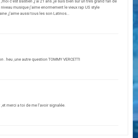
,moi c'est Bastien ,j'ai 21 ans ,je suis bien sur un tres grand fan de
au niveau musique j'aime enormement le vieux rap US style
e ,j'aime aussi tous les son Latinos...
 non . heu ,une autre question TOMMY VERCETTI
,et merci a toi de me l'avoir signalée.