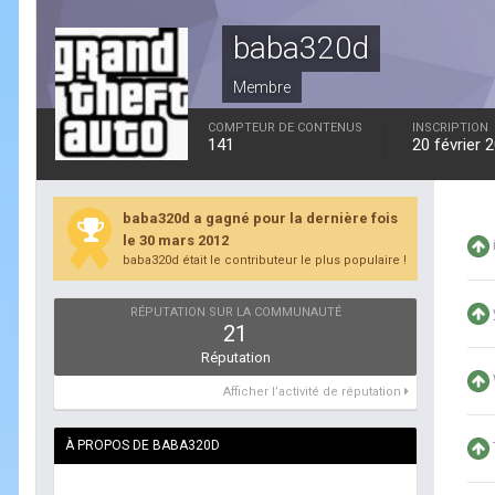
baba320d
Membre
COMPTEUR DE CONTENUS
INSCRIPTION
141
20 février 
baba320d a gagné pour la dernière fois
le 30 mars 2012
baba320d était le contributeur le plus populaire !
RÉPUTATION SUR LA COMMUNAUTÉ
21
Réputation
Afficher l’activité de réputation
À PROPOS DE BABA320D