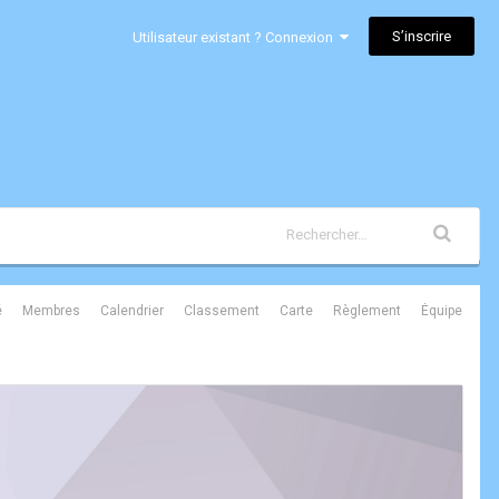
S’inscrire
Utilisateur existant ? Connexion
é
Membres
Calendrier
Classement
Carte
Règlement
Équipe