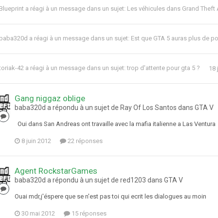
Blueprint
a réagi à un message dans un sujet:
Les véhicules dans Grand Theft 
baba320d
a réagi à un message dans un sujet:
Est que GTA 5 auras plus de po
toriak-42
a réagi à un message dans un sujet:
trop d'attente pour gta 5 ?
18 
Gang niggaz oblige
baba320d a répondu à un sujet de Ray Of Los Santos dans
GTA V
Oui dans San Andreas ont travaille avec la mafia italienne a Las Ventura
8 juin 2012
22 réponses
Agent RockstarGames
baba320d a répondu à un sujet de red1203 dans
GTA V
Ouai mdr,j'éspere que se n'est pas toi qui ecrit les dialogues au moin
30 mai 2012
15 réponses