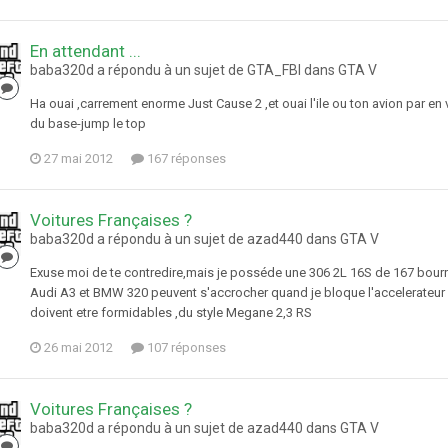
En attendant ...
baba320d a répondu à un sujet de GTA_FBI dans
GTA V
Ha ouai ,carrement enorme Just Cause 2 ,et ouai l'ile ou ton avion par en 
du base-jump le top
27 mai 2012
167 réponses
Voitures Françaises ?
baba320d a répondu à un sujet de azad440 dans
GTA V
Exuse moi de te contredire,mais je posséde une 306 2L 16S de 167 bourrins
Audi A3 et BMW 320 peuvent s'accrocher quand je bloque l'accelerateur . 
doivent etre formidables ,du style Megane 2,3 RS
26 mai 2012
107 réponses
Voitures Françaises ?
baba320d a répondu à un sujet de azad440 dans
GTA V