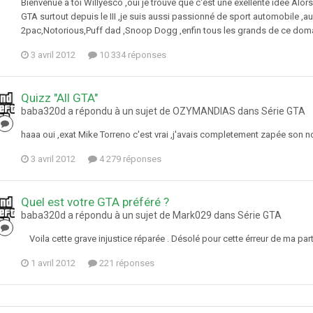
Bienvenue a toi Willyesco ,oui je trouve que c'est une exellente idée Alors 
GTA surtout depuis le III ,je suis aussi passionné de sport automobile ,
2pac,Notorious,Puff dad ,Snoop Dogg ,enfin tous les grands de ce domain
3 avril 2012
10 334 réponses
Quizz "All GTA"
baba320d a répondu à un sujet de OZYMANDIAS dans
Série GTA
haaa oui ,exat Mike Torreno c'est vrai ,j'avais completement zapée son
3 avril 2012
4 279 réponses
Quel est votre GTA préféré ?
baba320d a répondu à un sujet de Mark029 dans
Série GTA
Voila cette grave injustice réparée . Désolé pour cette érreur de ma part 
1 avril 2012
221 réponses