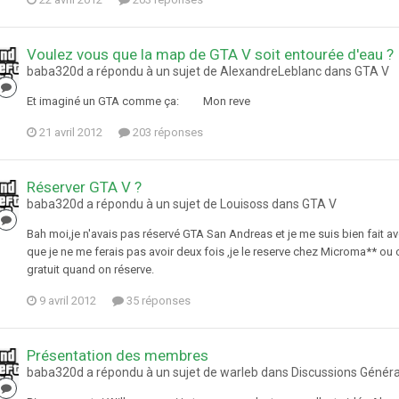
Voulez vous que la map de GTA V soit entourée d'eau ?
baba320d a répondu à un sujet de AlexandreLeblanc dans
GTA V
Et imaginé un GTA comme ça: Mon reve
21 avril 2012
203 réponses
Réserver GTA V ?
baba320d a répondu à un sujet de Louisoss dans
GTA V
Bah moi,je n'avais pas réservé GTA San Andreas et je me suis bien fait av
que je ne me ferais pas avoir deux fois ,je le reserve chez Microma** ou 
gratuit quand on réserve.
9 avril 2012
35 réponses
Présentation des membres
baba320d a répondu à un sujet de warleb dans
Discussions Généra