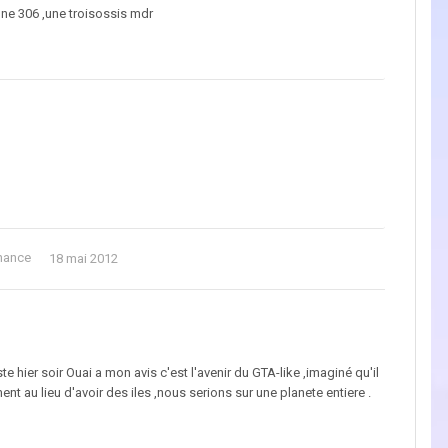
ne 306 ,une troisossis mdr
enance
18 mai 2012
te hier soir Ouai a mon avis c'est l'avenir du GTA-like ,imaginé qu'il
t au lieu d'avoir des iles ,nous serions sur une planete entiere .