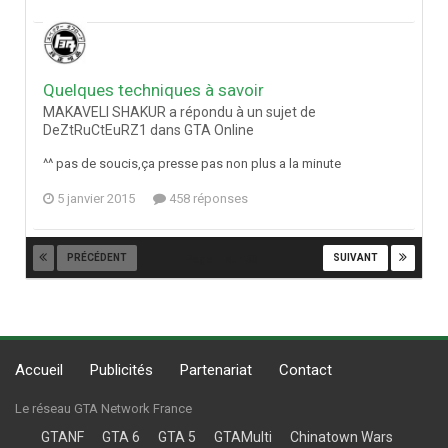
Quelques techniques à savoir
MAKAVELI SHAKUR a répondu à un sujet de
DeZtRuCtEuRZ1 dans
GTA Online
^^ pas de soucis,ça presse pas non plus a la minute
5 janvier 2015
458 réponses
PRÉCÉDENT
SUIVANT
Page 1 sur 33
Accueil
Publicités
Partenariat
Contact
Le réseau GTA Network France
GTANF
GTA 6
GTA 5
GTAMulti
Chinatown Wars