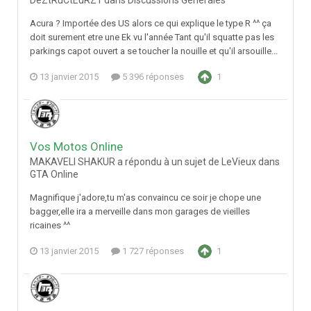
DeZtRuCtEuRZ1 dans
Discussions Générales
Acura ? Importée des US alors ce qui explique le type R ^^ ça
doit surement etre une Ek vu l'année Tant qu'il squatte pas les
parkings capot ouvert a se toucher la nouille et qu'il arsouille...
13 janvier 2015
5 396 réponses
1
Vos Motos Online
MAKAVELI SHAKUR a répondu à un sujet de LeVieux dans
GTA Online
Magnifique j'adore,tu m'as convaincu ce soir je chope une
bagger,elle ira a merveille dans mon garages de vieilles
ricaines ^^
13 janvier 2015
1 727 réponses
1