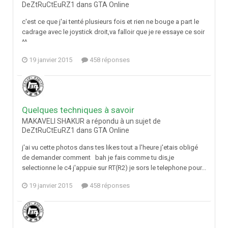
DeZtRuCtEuRZ1 dans
GTA Online
c'est ce que j'ai tenté plusieurs fois et rien ne bouge a part le
cadrage avec le joystick droit,va falloir que je re essaye ce soir
^^
19 janvier 2015
458 réponses
Quelques techniques à savoir
MAKAVELI SHAKUR a répondu à un sujet de
DeZtRuCtEuRZ1 dans
GTA Online
j'ai vu cette photos dans tes likes tout a l'heure j'etais obligé
de demander comment bah je fais comme tu dis,je
selectionne le c4 j'appuie sur RT(R2) je sors le telephone pour...
19 janvier 2015
458 réponses