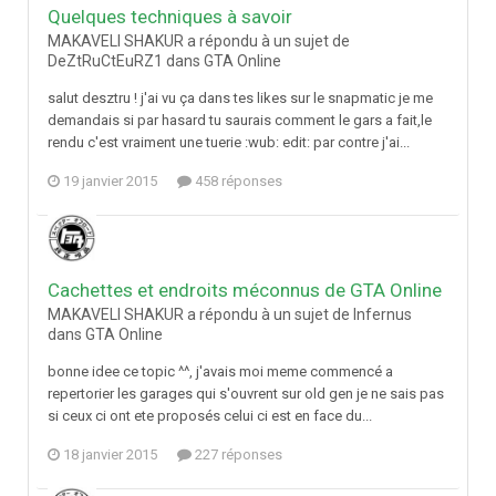
Quelques techniques à savoir
MAKAVELI SHAKUR a répondu à un sujet de
DeZtRuCtEuRZ1 dans
GTA Online
salut desztru ! j'ai vu ça dans tes likes sur le snapmatic je me
demandais si par hasard tu saurais comment le gars a fait,le
rendu c'est vraiment une tuerie :wub: edit: par contre j'ai...
19 janvier 2015
458 réponses
Cachettes et endroits méconnus de GTA Online
MAKAVELI SHAKUR a répondu à un sujet de Infernus
dans
GTA Online
bonne idee ce topic ^^, j'avais moi meme commencé a
repertorier les garages qui s'ouvrent sur old gen je ne sais pas
si ceux ci ont ete proposés celui ci est en face du...
18 janvier 2015
227 réponses