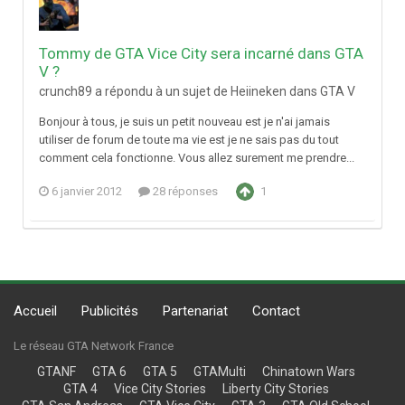
Tommy de GTA Vice City sera incarné dans GTA
V ?
crunch89 a répondu à un sujet de Heiineken dans
GTA V
Bonjour à tous, je suis un petit nouveau est je n'ai jamais
utiliser de forum de toute ma vie est je ne sais pas du tout
comment cela fonctionne. Vous allez surement me prendre...
6 janvier 2012
28 réponses
1
Accueil
Publicités
Partenariat
Contact
Le réseau GTA Network France
GTANF
GTA 6
GTA 5
GTAMulti
Chinatown Wars
GTA 4
Vice City Stories
Liberty City Stories