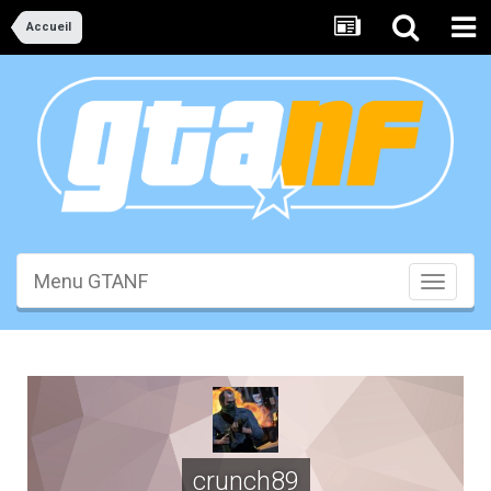
Accueil
Menu GTANF
Toggle
navigati
crunch89