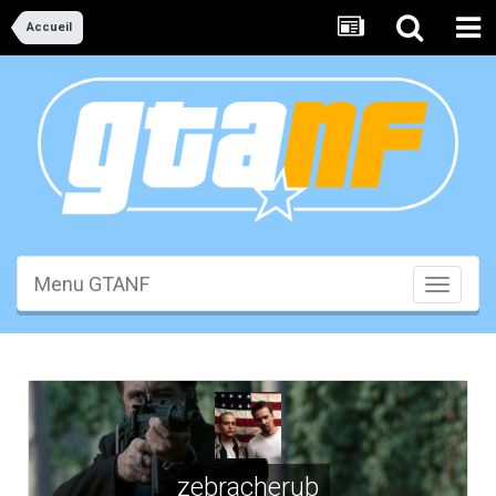
Accueil
Menu GTANF
Toggle
navigati
zebracherub