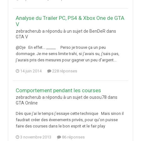
Analyse du Trailer PC, PS4 & Xbox One de GTA
V
zebracherub a répondu à un sujet de BenDeR dans
GTA V
@Dje En effet... _____ Perso je trouve ça un peu
dommage. Je me sens limite trahi, si j'avais su, j'sais pas,
j'aurais pris des mesures pour gagner un peu d'argent...
14 juin 2014
228 réponses
Comportement pendant les courses
zebracherub a répondu à un sujet de ousou78 dans
GTA Online
Dès que j'ai le temps j'essaye cette technique Mais sinon il
faudrait créer des évenements privés, pour qu'on puisse
faire des courses dans le bon esprit et le fair play
3 novembre 2013
86 réponses