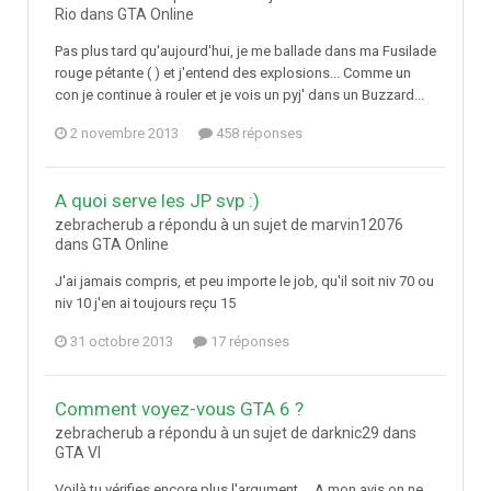
Rio dans
GTA Online
Pas plus tard qu'aujourd'hui, je me ballade dans ma Fusilade
rouge pétante ( ) et j'entend des explosions... Comme un
con je continue à rouler et je vois un pyj' dans un Buzzard...
2 novembre 2013
458 réponses
A quoi serve les JP svp :)
zebracherub a répondu à un sujet de marvin12076
dans
GTA Online
J'ai jamais compris, et peu importe le job, qu'il soit niv 70 ou
niv 10 j'en ai toujours reçu 15
31 octobre 2013
17 réponses
Comment voyez-vous GTA 6 ?
zebracherub a répondu à un sujet de darknic29 dans
GTA VI
Voilà tu vérifies encore plus l'argument A mon avis on ne