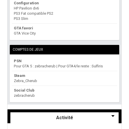
Configuration
HP Pavilion dv6
PS3 Fat compatible PS2
PS3 Slim
GTA favori
GTA Vice City
COMPTES DE JEUX
PSN
Pour GTA 5 : zebracherub | Pour GTA4/le reste : Sulfiris
Steam
Zebra_Cherub
Social Club
zebracherub
Activité