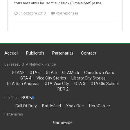
tous mes amis IRL sont sur XBox ( ) mais bref, je me...
31 octobre 2013
458 réponses
Accueil
Publicités
Partenariat
Contact
Le réseau GTA Network France
GTANF
GTA 6
GTA 5
GTAMulti
Chinatown Wars
GTA 4
Vice City Stories
Liberty City Stories
GTA San Andreas
GTA Vice City
GTA 3
GTA Old School
RDR 2
ROCK
8
Le réseau
Call Of Duty
Battlefield
Xbox One
HeroCorner
Partenaires
Gamewise