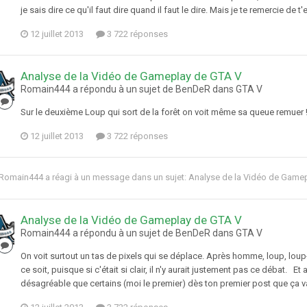
je sais dire ce qu'il faut dire quand il faut le dire. Mais je te remercie de t
12 juillet 2013
3 722 réponses
Analyse de la Vidéo de Gameplay de GTA V
Romain444 a répondu à un sujet de BenDeR dans
GTA V
Sur le deuxième Loup qui sort de la forêt on voit même sa queue rem
12 juillet 2013
3 722 réponses
Romain444
a réagi à un message dans un sujet:
Analyse de la Vidéo de Game
Analyse de la Vidéo de Gameplay de GTA V
Romain444 a répondu à un sujet de BenDeR dans
GTA V
On voit surtout un tas de pixels qui se déplace. Après homme, loup, lou
ce soit, puisque si c'était si clair, il n'y aurait justement pas ce débat. 
désagréable que certains (moi le premier) dès ton premier post que ça v