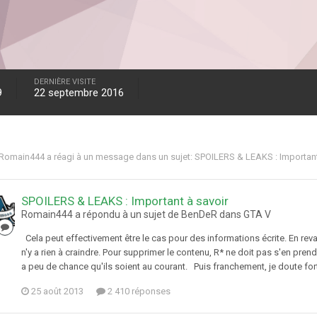
DERNIÈRE VISITE
9
22 septembre 2016
Romain444
a réagi à un message dans un sujet:
SPOILERS & LEAKS : Important
SPOILERS & LEAKS : Important à savoir
Romain444 a répondu à un sujet de BenDeR dans
GTA V
Cela peut effectivement être le cas pour des informations écrite. En reva
n'y a rien à craindre. Pour supprimer le contenu, R* ne doit pas s'en pren
a peu de chance qu'ils soient au courant. Puis franchement, je doute for
25 août 2013
2 410 réponses