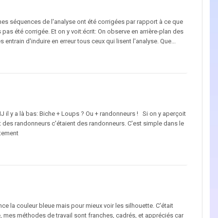
ines séquences de l'analyse ont été corrigées par rapport à ce que
s été corrigée. Et on y voit:écrit: On observe en arrière-plan des
entrain d'induire en erreur tous ceux qui lisent l'analyse. Que...
J il y a là bas: Biche + Loups ? Ou + randonneurs ! Si on y aperçoit
oit des randonneurs c'étaient des randonneurs. C'est simple dans le
rtement
nce la couleur bleue mais pour mieux voir les silhouette. C'était
, mes méthodes de travail sont franches, cadrés, et appréciés car