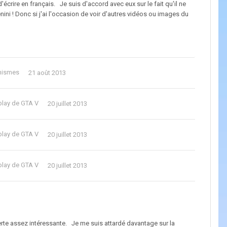
'écrire en français. Je suis d'accord avec eux sur le fait qu'il ne
ini ! Donc si j'ai l'occasion de voir d'autres vidéos ou images du
phismes
21 août 2013
play de GTA V
20 juillet 2013
play de GTA V
20 juillet 2013
play de GTA V
20 juillet 2013
verte assez intéressante. Je me suis attardé davantage sur la