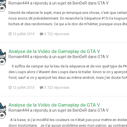
Romain444 a répondu à un sujet de BenDeR dans
GTA V
Désolé de relancer le sujet, mais je remarque une chose, c'est que certa
nous avons dit précédemment. En revanche la Séquence #15 n'a toujours pa
biches et des randonneurs. Ce qui a le don de m'hériter, puisque vous êtes 
12 juillet 2013
3 722 réponses
Analyse de la Vidéo de Gameplay de GTA V
Romain444 a répondu à un sujet de BenDeR dans
GTA V
Il suffira de camper sur le lieu de la séquence et de voir quel type de PN
des Loups alors c'étaient des Loups dans le trailer. Sinon si on y aperç
fond, sauf si on y aperçoit les deux au même endroit, mais j'en doute fo
12 juillet 2013
3 722 réponses
Analyse de la Vidéo de Gameplay de GTA V
Romain444 a répondu à un sujet de BenDeR dans
GTA V
A la base, si j'ai modifié les couleurs ce n'était pas pour mettre en évide
donc involontaire. Je n'ai aucun problème avec mon patron, au contraire