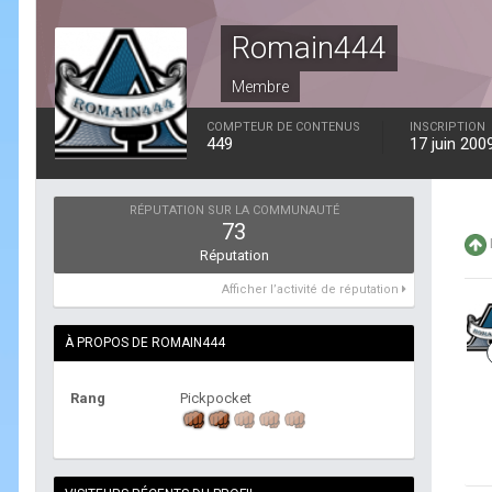
Romain444
Membre
COMPTEUR DE CONTENUS
INSCRIPTION
449
17 juin 200
RÉPUTATION SUR LA COMMUNAUTÉ
73
Réputation
Afficher l’activité de réputation
À PROPOS DE ROMAIN444
Rang
Pickpocket