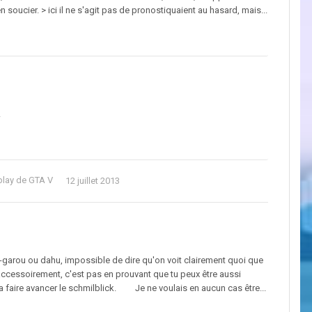
'en soucier. > ici il ne s'agit pas de pronostiquaient au hasard, mais...
uer !
play de GTA V
12 juillet 2013
p-garou ou dahu, impossible de dire qu'on voit clairement quoi que
Et accessoirement, c'est pas en prouvant que tu peux être aussi
a faire avancer le schmilblick. Je ne voulais en aucun cas être...