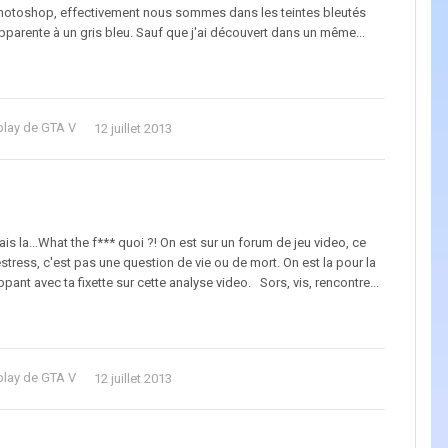
 Photoshop, effectivement nous sommes dans les teintes bleutés
apparente à un gris bleu. Sauf que j'ai découvert dans un même...
play de GTA V
12 juillet 2013
 la...What the f*** quoi ?! On est sur un forum de jeu video, ce
Déstress, c'est pas une question de vie ou de mort. On est la pour la
ppant avec ta fixette sur cette analyse video. Sors, vis, rencontre...
play de GTA V
12 juillet 2013