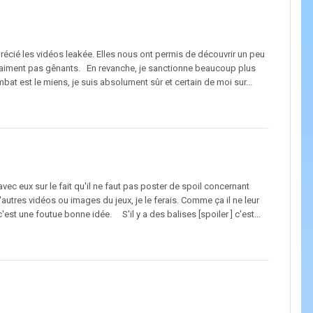
récié les vidéos leakée. Elles nous ont permis de découvrir un peu
t vraiment pas gênants. En revanche, je sanctionne beaucoup plus
t est le miens, je suis absolument sûr et certain de moi sur...
 avec eux sur le fait qu'il ne faut pas poster de spoil concernant
d'autres vidéos ou images du jeux, je le ferais. Comme ça il ne leur
c'est une foutue bonne idée. S'il y a des balises [spoiler ] c'est...