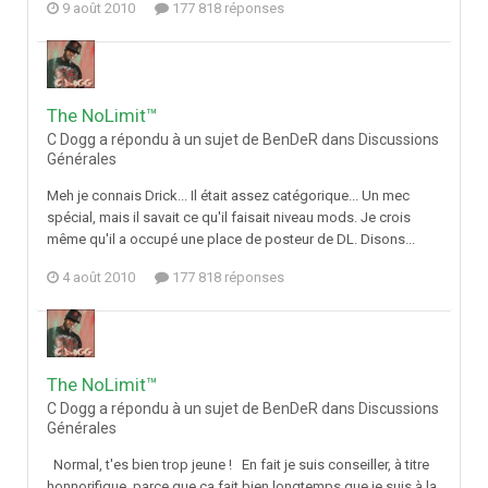
9 août 2010
177 818 réponses
The NoLimit™
C Dogg a répondu à un sujet de BenDeR dans
Discussions
Générales
Meh je connais Drick... Il était assez catégorique... Un mec
spécial, mais il savait ce qu'il faisait niveau mods. Je crois
même qu'il a occupé une place de posteur de DL. Disons...
4 août 2010
177 818 réponses
The NoLimit™
C Dogg a répondu à un sujet de BenDeR dans
Discussions
Générales
Normal, t'es bien trop jeune ! En fait je suis conseiller, à titre
honnorifique, parce que ça fait bien longtemps que je suis à la