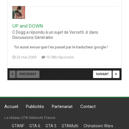
UP and DOWN
C Dogg a répondu à un sujet de Vercetti Jr dans
Discussions Générales
Toi aussi avoue que t'es passé par le traducteur google !
23 mai 2009
10 580 réponses
PRÉCÉDENT
SUIVANT
Page 1 sur 87
Accueil
Publicités
Partenariat
Contact
Le réseau GTA Network France
GTANF
GTA 6
GTA 5
GTAMulti
Chinatown Wars