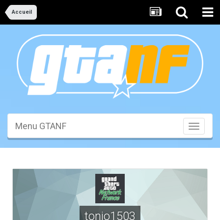
Accueil
Menu GTANF
Toggle
navigati
tonio1503