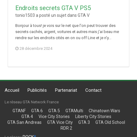
Endroits secrets GTA V PS5
tonio1503 a posté un sujet dans
GTA V
Bonjour à tous! je vois sur le net que l'on peut trouver des
secrets cachés, argent, voitures et autres mais j'ai beau me
rendre sur les endroits cités en on ou off Line et je n'y...
28 décembre 2024
Accueil
Publicités
Partenariat
Contact
Le réseau GTA Network France
GTANF
GTA 6
GTA 5
GTAMulti
Chinatown Wars
GTA 4
Vice City Stories
Liberty City Stories
GTA San Andreas
GTA Vice City
GTA 3
GTA Old School
RDR 2