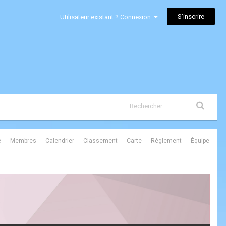
S’inscrire
Utilisateur existant ? Connexion
é
Membres
Calendrier
Classement
Carte
Règlement
Équipe