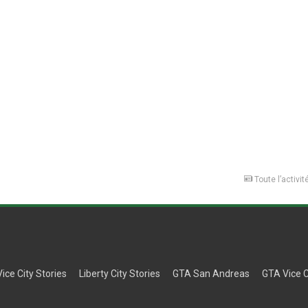
Toute l’activit
Vice City Stories
Liberty City Stories
GTA San Andreas
GTA Vice C