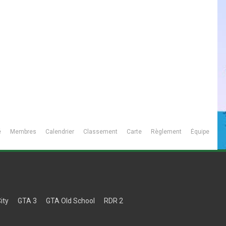
é
Membres
Calendrier
Classement
Carte
Règlement
Équipe
ity
GTA 3
GTA Old School
RDR 2