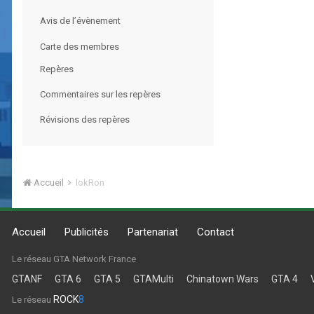
Avis de l’évènement
Carte des membres
Repères
Commentaires sur les repères
Révisions des repères
Accueil
lokRon
Accueil
Publicités
Partenariat
Contact
Le réseau GTA Network France
GTANF
GTA 6
GTA 5
GTAMulti
Chinatown Wars
GTA 4
ROCK
8
Le réseau