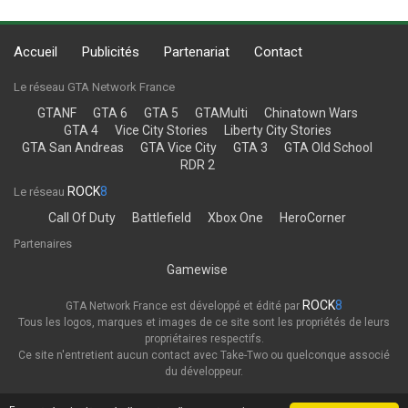
Accueil
Publicités
Partenariat
Contact
Le réseau GTA Network France
GTANF
GTA 6
GTA 5
GTAMulti
Chinatown Wars
GTA 4
Vice City Stories
Liberty City Stories
GTA San Andreas
GTA Vice City
GTA 3
GTA Old School
RDR 2
ROCK
8
Le réseau
Call Of Duty
Battlefield
Xbox One
HeroCorner
Partenaires
Gamewise
ROCK
8
GTA Network France est développé et édité par
Tous les logos, marques et images de ce site sont les propriétés de leurs
propriétaires respectifs.
Ce site n'entretient aucun contact avec Take-Two ou quelconque associé
du développeur.
Thème
Politique de confidentialité