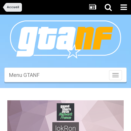
Accueil
Menu GTANF
Toggle
navigati
lokRon