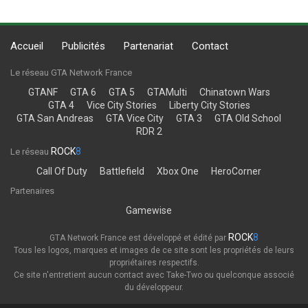
Accueil
Publicités
Partenariat
Contact
Le réseau GTA Network France
GTANF
GTA 6
GTA 5
GTAMulti
Chinatown Wars
GTA 4
Vice City Stories
Liberty City Stories
GTA San Andreas
GTA Vice City
GTA 3
GTA Old School
RDR 2
ROCK
8
Le réseau
Call Of Duty
Battlefield
Xbox One
HeroCorner
Partenaires
Gamewise
ROCK
8
GTA Network France est développé et édité par
Tous les logos, marques et images de ce site sont les propriétés de leurs
propriétaires respectifs.
Ce site n'entretient aucun contact avec Take-Two ou quelconque associé
du développeur.