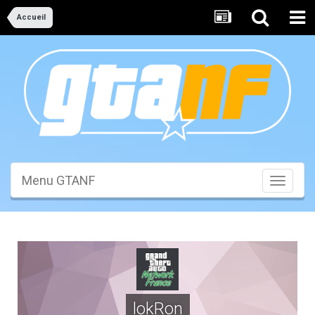
Accueil
Menu GTANF
Toggle
navigati
lokRon