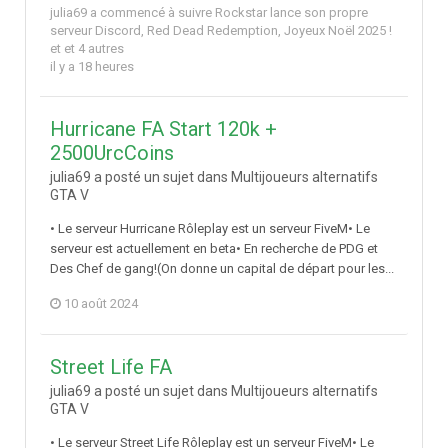
julia69
a commencé à suivre
Rockstar lance son propre
serveur Discord
,
Red Dead Redemption
,
Joyeux Noël 2025 !
et et 4 autres
il y a 18 heures
Hurricane FA Start 120k +
2500UrcCoins
julia69 a posté un sujet dans
Multijoueurs alternatifs
GTA V
• Le serveur Hurricane Rôleplay est un serveur FiveM• Le
serveur est actuellement en beta• En recherche de PDG et
Des Chef de gang!(On donne un capital de départ pour les...
10 août 2024
Street Life FA
julia69 a posté un sujet dans
Multijoueurs alternatifs
GTA V
• Le serveur Street Life Rôleplay est un serveur FiveM• Le