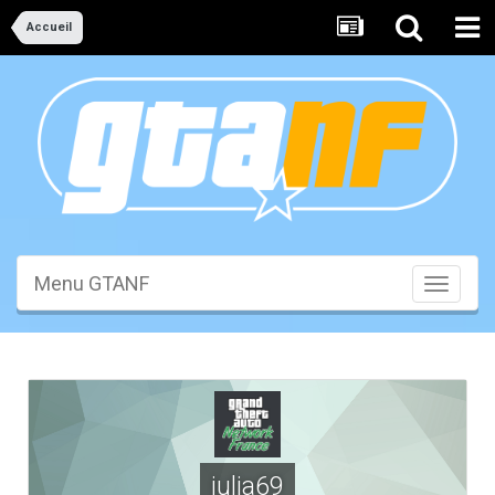
Accueil
Menu GTANF
Toggle
navigati
julia69