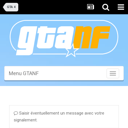
GTA 4
Menu GTANF
Toggle
navigati
Saisir éventuellement un message avec votre
signalement.