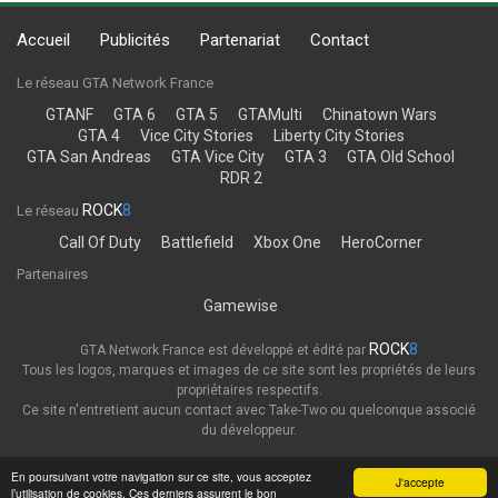
Accueil
Publicités
Partenariat
Contact
Le réseau GTA Network France
GTANF
GTA 6
GTA 5
GTAMulti
Chinatown Wars
GTA 4
Vice City Stories
Liberty City Stories
GTA San Andreas
GTA Vice City
GTA 3
GTA Old School
RDR 2
ROCK
8
Le réseau
Call Of Duty
Battlefield
Xbox One
HeroCorner
Partenaires
Gamewise
ROCK
8
GTA Network France est développé et édité par
Tous les logos, marques et images de ce site sont les propriétés de leurs
propriétaires respectifs.
Ce site n'entretient aucun contact avec Take-Two ou quelconque associé
du développeur.
Thème
Politique de confidentialité
En poursuivant votre navigation sur ce site, vous acceptez
J'accepte
l’utilisation de cookies. Ces derniers assurent le bon