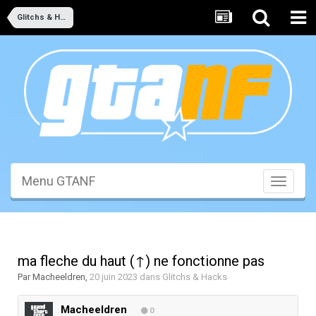
Glitchs & Hacks
Menu GTANF
Toggle
navigati
ma fleche du haut (↑) ne fonctionne pas
Par
Macheeldren
,
20 juin 2023
dans
Glitchs & Hacks
Macheeldren
0