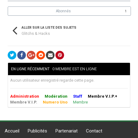
Abonnés
1
ALLER SUR LA LISTE DES SUJETS
Glitchs & Hacks
0 MEMBRE EST EN LIGNE
EN LIGNE RÉCEMMENT
Aucun utilisateur enregistré regarde cette page.
Administration
Modération
Staff
Membre V.I.P.+
Membre V.I.P.
Numero Uno
Membre
Accueil
Publicités
Partenariat
Contact