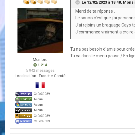
Le 12/02/2023 à 18:48,
Monsi
Merci de ta réponse ,
Le soucis c'est que j'ai person
J'ai rejoins un braquage Cayo t
J'commence vraiment a croire qu
Tu na pas besoin d'amis pour crée u
Tu va dans le menu pause / En lign
Membre
1 214
5 942 messages
Localisation :
Franche-Comté
CeCe39039
Aucun
Aucun
Aucun
CeCe39039
CeCe39039