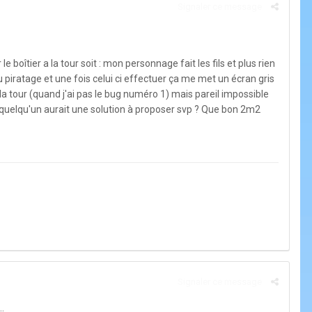
Signaler ce message
e boîtier a la tour soit
:
mon personnage fait les fils et plus rien
u piratage et une fois celui ci effectuer ça me met un écran gris
 la tour (quand j'ai pas le bug numéro 1) mais pareil impossible
, quelqu'un aurait une solution à proposer svp ? Que bon 2m2
Signaler ce message
..