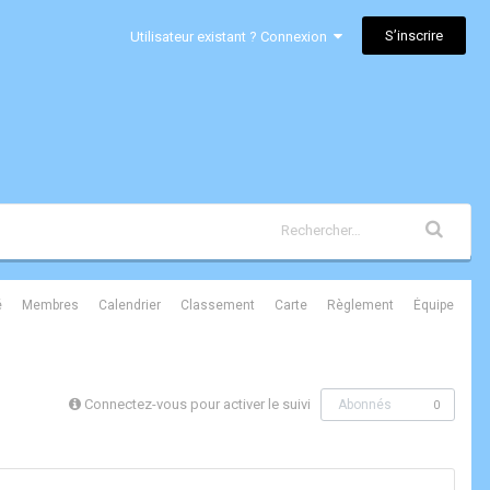
S’inscrire
Utilisateur existant ? Connexion
é
Membres
Calendrier
Classement
Carte
Règlement
Équipe
Connectez-vous pour activer le suivi
Abonnés
0