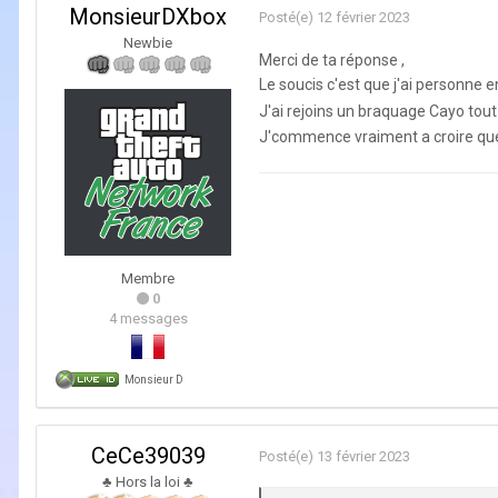
MonsieurDXbox
Posté(e)
12 février 2023
Newbie
Merci de ta réponse ,
Le soucis c'est que j'ai personne 
J'ai rejoins un braquage Cayo tout
J'commence vraiment a croire que j
Membre
0
4 messages
Monsieur D
CeCe39039
Posté(e)
13 février 2023
♣ Hors la loi ♣