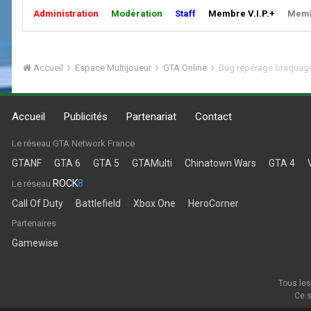
Administration
Modération
Staff
Membre V.I.P.+
Membr
Accueil
Espace Multijoueur
GTA Online
Bug repérage braquage
Accueil
Publicités
Partenariat
Contact
Le réseau GTA Network France
GTANF
GTA 6
GTA 5
GTAMulti
Chinatown Wars
GTA 4
ROCK
8
Le réseau
Call Of Duty
Battlefield
Xbox One
HeroCorner
Partenaires
Gamewise
Tous les
Ce s