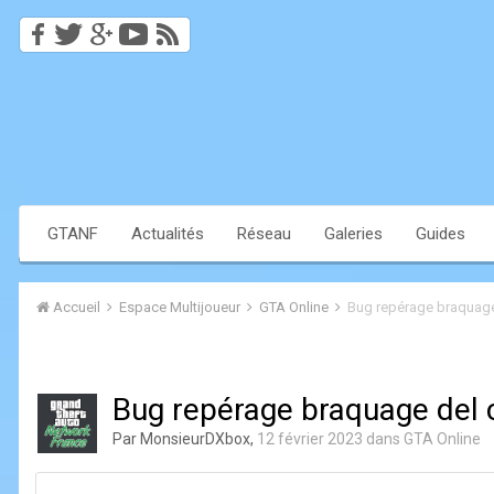
GTANF
Actualités
Réseau
Galeries
Guides
Accueil
Espace Multijoueur
GTA Online
Bug repérage braquage
Bug repérage braquage del 
Par
MonsieurDXbox
,
12 février 2023
dans
GTA Online