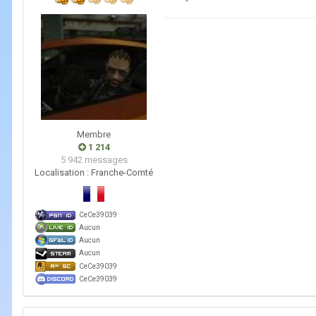
Membre
1 214
5 942 messages
Localisation :
Franche-Comté
CeCe39039
Aucun
Aucun
Aucun
CeCe39039
CeCe39039