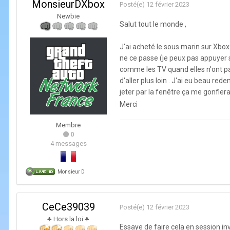
MonsieurDXbox
Posté(e)
12 février 2023
Newbie
Salut tout le monde ,
J'ai acheté le sous marin sur Xbox 
ne ce passe (je peux pas appuyer su
comme les TV quand elles n'ont pas 
d'aller plus loin . J'ai eu beau r
jeter par la fenêtre ça me gonfle
Merci
Membre
0
4 messages
Monsieur D
CeCe39039
Posté(e)
12 février 2023
♣ Hors la loi ♣
Essaye de faire cela en session invi