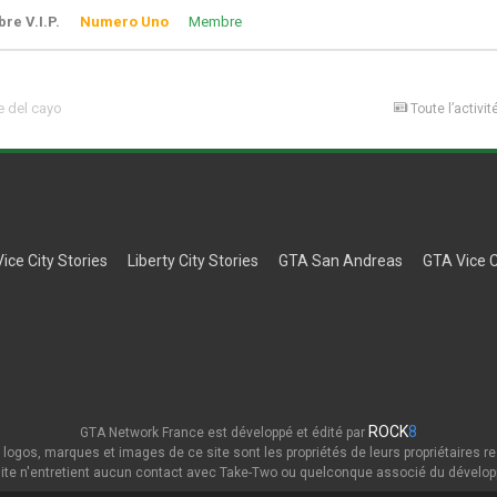
e V.I.P.
Numero Uno
Membre
 del cayo
Toute l’activit
Vice City Stories
Liberty City Stories
GTA San Andreas
GTA Vice C
ROCK
8
GTA Network France est développé et édité par
 logos, marques et images de ce site sont les propriétés de leurs propriétaires re
ite n'entretient aucun contact avec Take-Two ou quelconque associé du dévelop