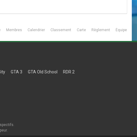
é
Membres
Calendrier
Classement
Carte
Règlement
Équipe
ity
GTA 3
GTA Old School
RDR 2
spectifs.
peur.