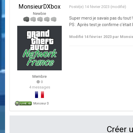
MonsieurDXbox
Posté(e)
14 février 2023
(modifié)
Newbie
Super merci je savais pas du tout !
PS : Après test je confirme c'était
Modifié
14 février 2023
par Monsi
Membre
0
4 messages
Monsieur D
Créer 