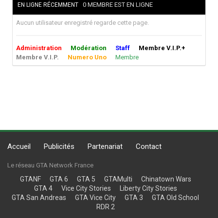
0 MEMBRE EST EN LIGNE
EN LIGNE RÉCEMMENT
Aucun utilisateur enregistré regarde cette page.
Administration
Modération
Staff
Membre V.I.P.+
Membre V.I.P.
Numero Uno
Membre
Accueil
Publicités
Partenariat
Contact
Le réseau GTA Network France
GTANF
GTA 6
GTA 5
GTAMulti
Chinatown Wars
GTA 4
Vice City Stories
Liberty City Stories
GTA San Andreas
GTA Vice City
GTA 3
GTA Old School
RDR 2