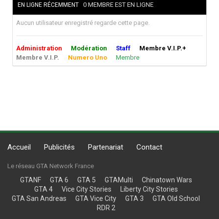
0 MEMBRE EST EN LIGNE
EN LIGNE RÉCEMMENT
Aucun utilisateur enregistré regarde cette page.
Administration
Modération
Staff
Membre V.I.P.+
Membre V.I.P.
Numero Uno
Membre
Accueil
Publicités
Partenariat
Contact
Le réseau GTA Network France
GTANF
GTA 6
GTA 5
GTAMulti
Chinatown Wars
GTA 4
Vice City Stories
Liberty City Stories
GTA San Andreas
GTA Vice City
GTA 3
GTA Old School
RDR 2