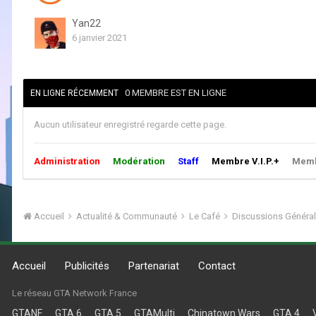
Yan22
6 janvier 2021
0 MEMBRE EST EN LIGNE
EN LIGNE RÉCEMMENT
Aucun utilisateur enregistré regarde cette page.
Administration
Modération
Staff
Membre V.I.P.+
Membr
Accueil
Actualité & Communauté
Le Café
Discussions Généra
Accueil
Publicités
Partenariat
Contact
Le réseau GTA Network France
GTANF
GTA 6
GTA 5
GTAMulti
Chinatown Wars
GTA 4