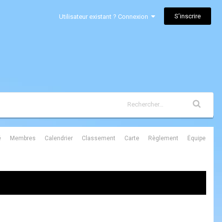
S’inscrire
Utilisateur existant ? Connexion
é
Membres
Calendrier
Classement
Carte
Règlement
Équipe