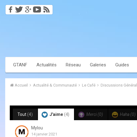
GTANF
Actualités
Réseau
Galeries
Guides
Accueil
Actualité & Communauté
Le Café
Discussions Généra
Tout
(4)
J'aime
(4)
Merci
(0)
Haha
(0)
Mylou
14 janvier 2021