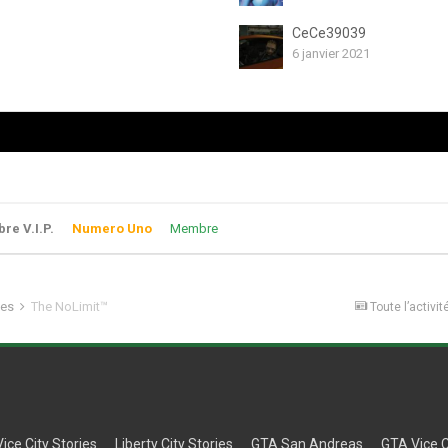
CeCe39039
6 janvier 2021
e V.I.P.
Numero Uno
Membre
les
The NoLimit™
Toute l’activit
Vice City Stories
Liberty City Stories
GTA San Andreas
GTA Vice C