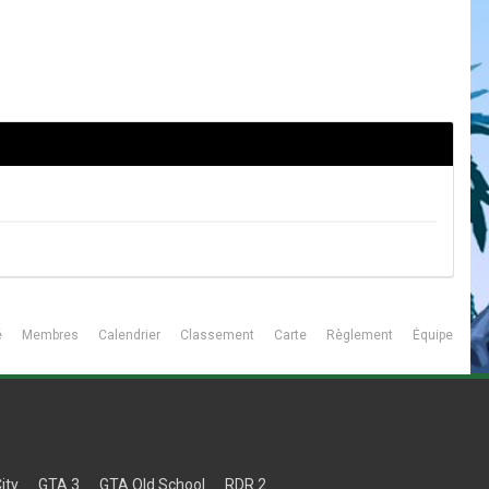
é
Membres
Calendrier
Classement
Carte
Règlement
Équipe
ity
GTA 3
GTA Old School
RDR 2