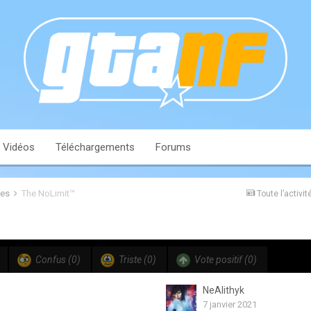
Vidéos
Téléchargements
Forums
les
The NoLimit™
Toute l’activit
Confus
(0)
Triste
(0)
Vote positif
(0)
NeAlithyk
7 janvier 2021