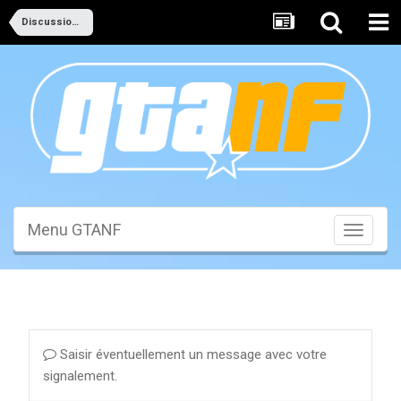
Discussions Générales
Menu GTANF
Toggle
navigati
Saisir éventuellement un message avec votre
signalement.