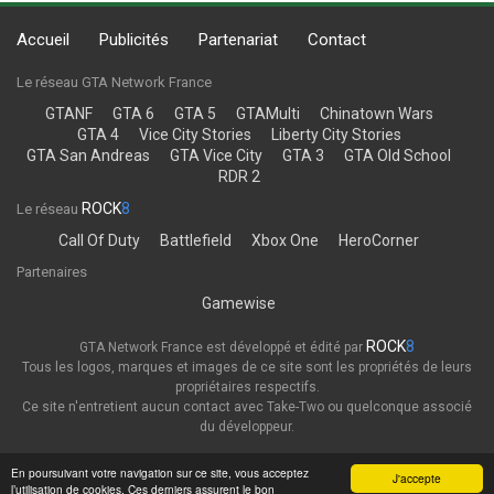
Accueil
Publicités
Partenariat
Contact
Le réseau GTA Network France
GTANF
GTA 6
GTA 5
GTAMulti
Chinatown Wars
GTA 4
Vice City Stories
Liberty City Stories
GTA San Andreas
GTA Vice City
GTA 3
GTA Old School
RDR 2
ROCK
8
Le réseau
Call Of Duty
Battlefield
Xbox One
HeroCorner
Partenaires
Gamewise
ROCK
8
GTA Network France est développé et édité par
Tous les logos, marques et images de ce site sont les propriétés de leurs
propriétaires respectifs.
Ce site n'entretient aucun contact avec Take-Two ou quelconque associé
du développeur.
Thème
Politique de confidentialité
En poursuivant votre navigation sur ce site, vous acceptez
J'accepte
l’utilisation de cookies. Ces derniers assurent le bon