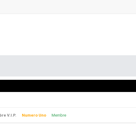
e V.I.P.
Numero Uno
Membre