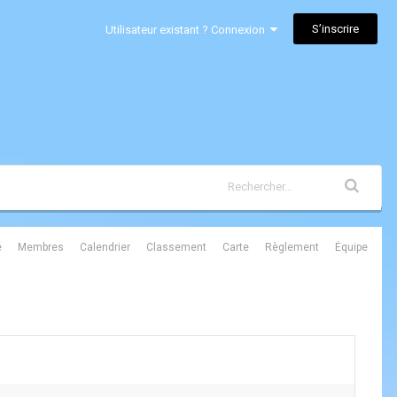
S’inscrire
Utilisateur existant ? Connexion
é
Membres
Calendrier
Classement
Carte
Règlement
Équipe