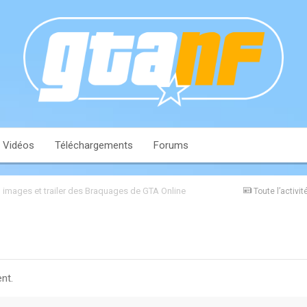
Vidéos
Téléchargements
Forums
, images et trailer des Braquages de GTA Online
Toute l’activit
nt.