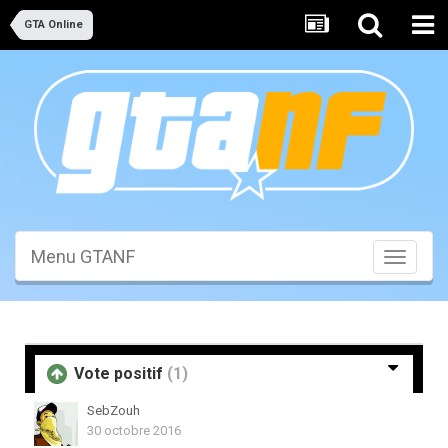
GTA Online
Menu GTANF
Toggle
navigati
Vote positif
(1)
SebZouh
30 octobre 2016