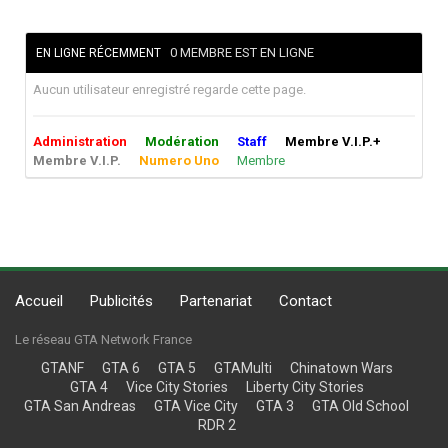
0 MEMBRE EST EN LIGNE
EN LIGNE RÉCEMMENT
Aucun utilisateur enregistré regarde cette page.
Administration
Modération
Staff
Membre V.I.P.+
Membre V.I.P.
Numero Uno
Membre
Accueil
Publicités
Partenariat
Contact
Le réseau GTA Network France
GTANF
GTA 6
GTA 5
GTAMulti
Chinatown Wars
GTA 4
Vice City Stories
Liberty City Stories
GTA San Andreas
GTA Vice City
GTA 3
GTA Old School
RDR 2