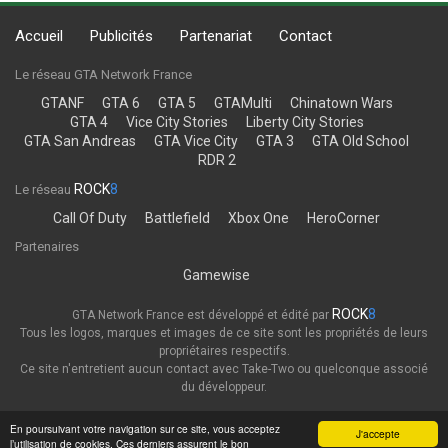
Accueil
Publicités
Partenariat
Contact
Le réseau GTA Network France
GTANF
GTA 6
GTA 5
GTAMulti
Chinatown Wars
GTA 4
Vice City Stories
Liberty City Stories
GTA San Andreas
GTA Vice City
GTA 3
GTA Old School
RDR 2
ROCK
8
Le réseau
Call Of Duty
Battlefield
Xbox One
HeroCorner
Partenaires
Gamewise
ROCK
8
GTA Network France est développé et édité par
Tous les logos, marques et images de ce site sont les propriétés de leurs
propriétaires respectifs.
Ce site n'entretient aucun contact avec Take-Two ou quelconque associé
du développeur.
Thème
Politique de confidentialité
En poursuivant votre navigation sur ce site, vous acceptez
J'accepte
l’utilisation de cookies. Ces derniers assurent le bon