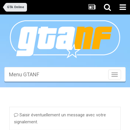
GTA Online
Menu GTANF
Toggle
navigati
Saisir éventuellement un message avec votre
signalement.