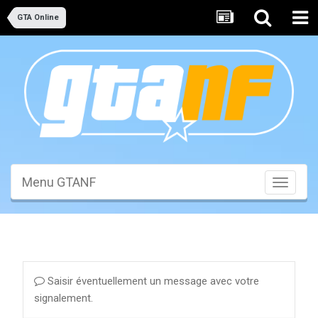
GTA Online
Menu GTANF
Toggle
navigati
Saisir éventuellement un message avec votre
signalement.