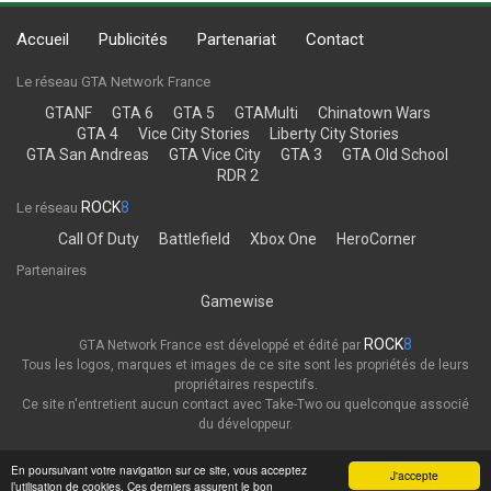
Accueil
Publicités
Partenariat
Contact
Le réseau GTA Network France
GTANF
GTA 6
GTA 5
GTAMulti
Chinatown Wars
GTA 4
Vice City Stories
Liberty City Stories
GTA San Andreas
GTA Vice City
GTA 3
GTA Old School
RDR 2
ROCK
8
Le réseau
Call Of Duty
Battlefield
Xbox One
HeroCorner
Partenaires
Gamewise
ROCK
8
GTA Network France est développé et édité par
Tous les logos, marques et images de ce site sont les propriétés de leurs
propriétaires respectifs.
Ce site n'entretient aucun contact avec Take-Two ou quelconque associé
du développeur.
Thème
Politique de confidentialité
En poursuivant votre navigation sur ce site, vous acceptez
J'accepte
l’utilisation de cookies. Ces derniers assurent le bon