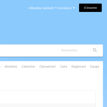
S’inscrire
Utilisateur existant ? Connexion
é
Membres
Calendrier
Classement
Carte
Règlement
Équipe