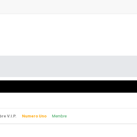
e V.I.P.
Numero Uno
Membre