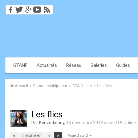
GTANF
Actualités
Réseau
Galeries
Guides
Accueil
Espace Multijoueur
GTA Online
Les flics
Les flics
Par
Kenzo-kenny
,
10 novembre 2013
dans
GTA Online
Page 2 sur 2
1
2
PRÉCÉDENT