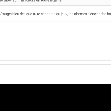
t de taper sur ma voiture en toute légalité!
noir/rouge/bleu des que tu te connecte au jeux, les alarmes s'enclenche ha