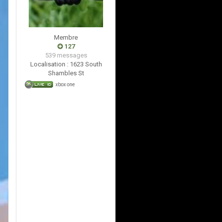
Membre
127
539 messages
Localisation :
1623 South
Shambles St
xbox one