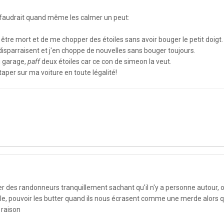
ls faudrait quand même les calmer un peut:
 être mort et de me chopper des étoiles sans avoir bouger le petit doigt.
s disparraisent et j'en choppe de nouvelles sans bouger toujours.
u garage,
paff
deux étoiles car ce con de simeon la veut.
e taper sur ma voiture en toute légalité!
uer des randonneurs tranquillement sachant qu'il n'y a personne autour, 
le, pouvoir les butter quand ils nous écrasent comme une merde alors q
 raison