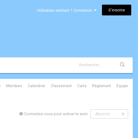
S’inscrire
Utilisateur existant ? Connexion
é
Membres
Calendrier
Classement
Carte
Règlement
Équipe
Connectez-vous pour activer le suivi
Abonnés
0