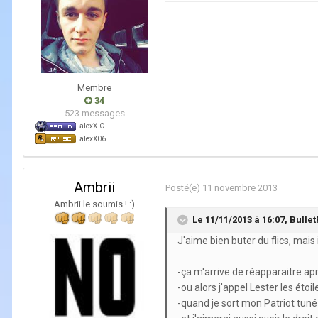
Membre
34
523 messages
alexX-C
alexX06
Ambrii
Posté(e)
11 novembre 2013
Ambrii le soumis ! :)
Le 11/11/2013 à 16:07, BulletF
J'aime bien buter du flics, mai
-ça m'arrive de réapparaitre apr
-ou alors j'appel Lester les éto
-quand je sort mon Patriot tun