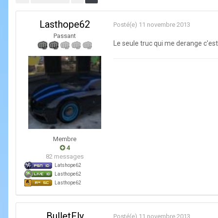
Lasthope62
Posté(e)
11 novembre 2013
Passant
Le seule truc qui me derange c'est 
Membre
4
82 messages
Latshope62
Lasthope62
Lasthope62
BulletFly
Posté(e)
11 novembre 2013