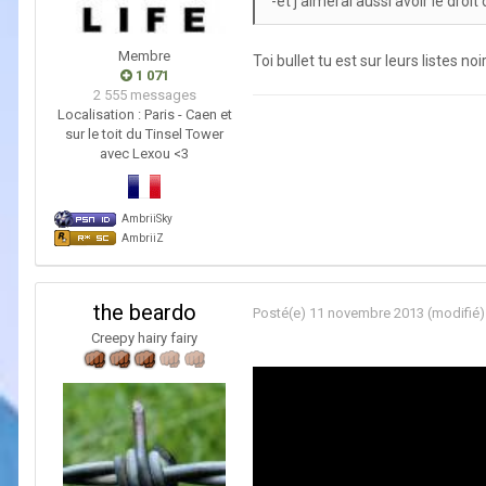
-et j'aimerai aussi avoir le droi
Membre
Toi bullet tu est sur leurs listes 
1 071
2 555 messages
Localisation :
Paris - Caen et
sur le toit du Tinsel Tower
avec Lexou <3
AmbriiSky
AmbriiZ
the beardo
Posté(e)
11 novembre 2013
(modifié)
Creepy hairy fairy