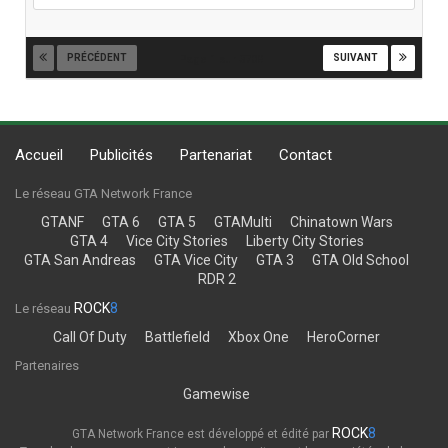
PRÉCÉDENT
SUIVANT
Page 1 sur 3708
Accueil
Publicités
Partenariat
Contact
Le réseau GTA Network France
GTANF
GTA 6
GTA 5
GTAMulti
Chinatown Wars
GTA 4
Vice City Stories
Liberty City Stories
GTA San Andreas
GTA Vice City
GTA 3
GTA Old School
RDR 2
ROCK
8
Le réseau
Call Of Duty
Battlefield
Xbox One
HeroCorner
Partenaires
Gamewise
ROCK
8
GTA Network France est développé et édité par