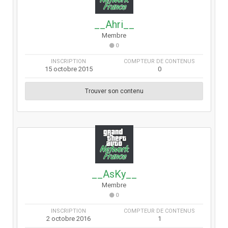
__Ahri__
Membre
0
INSCRIPTION
COMPTEUR DE CONTENUS
15 octobre 2015
0
Trouver son contenu
__AsKy__
Membre
0
INSCRIPTION
COMPTEUR DE CONTENUS
2 octobre 2016
1