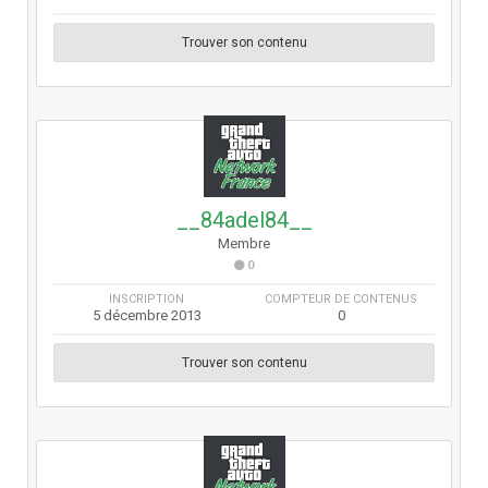
Trouver son contenu
__84adel84__
Membre
0
INSCRIPTION
COMPTEUR DE CONTENUS
5 décembre 2013
0
Trouver son contenu