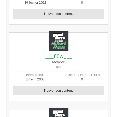
19 février 2022
0
Trouver son contenu
___fl0w___
Membre
0
INSCRIPTION
COMPTEUR DE CONTENUS
27 avril 2008
0
Trouver son contenu