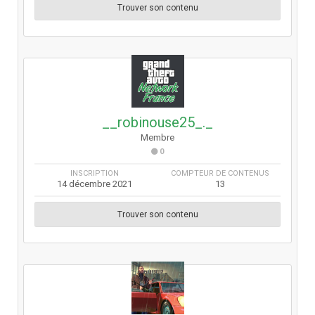
Trouver son contenu
__robinouse25_._
Membre
0
INSCRIPTION
COMPTEUR DE CONTENUS
14 décembre 2021
13
Trouver son contenu