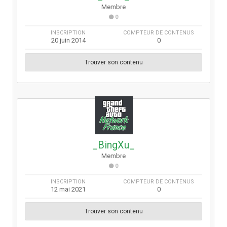
Membre
0
INSCRIPTION
COMPTEUR DE CONTENUS
20 juin 2014
0
Trouver son contenu
_BingXu_
Membre
0
INSCRIPTION
COMPTEUR DE CONTENUS
12 mai 2021
0
Trouver son contenu