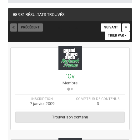
88 981 RÉSULTATS TROUVÉS
PRÉCÉDENT
SUIVANT
Page 1 sur 3708
TRIER PAR
`Ov
Membre
0
INSCRIPTION
COMPTEUR DE CONTENUS
7 janvier 2009
3
Trouver son contenu