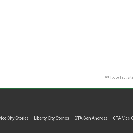
Toute l’activit
Vice City Stories
Liberty City Stories
GTA San Andreas
GTA Vice C