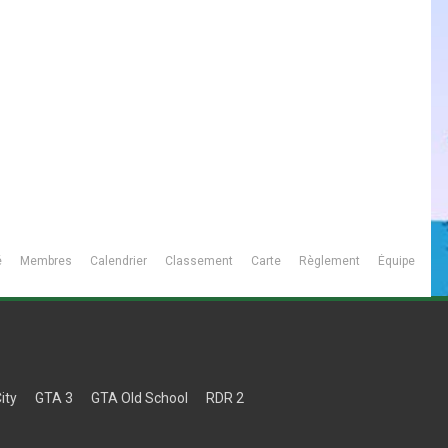
é
Membres
Calendrier
Classement
Carte
Règlement
Équipe
ity
GTA 3
GTA Old School
RDR 2