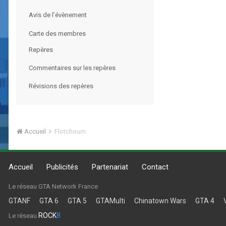
Avis de l’évènement
Carte des membres
Repères
Commentaires sur les repères
Révisions des repères
Accueil
Flotchoum
Accueil
Publicités
Partenariat
Contact
Le réseau GTA Network France
GTANF
GTA 6
GTA 5
GTAMulti
Chinatown Wars
GTA 4
ROCK
8
Le réseau