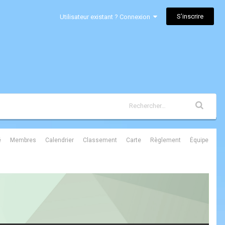
S’inscrire
Utilisateur existant ? Connexion
é
Membres
Calendrier
Classement
Carte
Règlement
Équipe