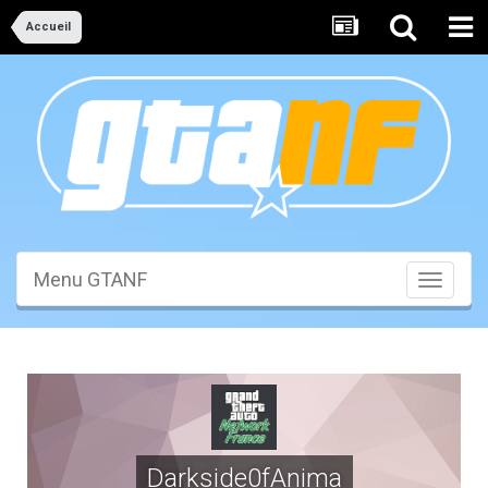
Accueil
Menu GTANF
Toggle
navigati
Darkside0fAnima