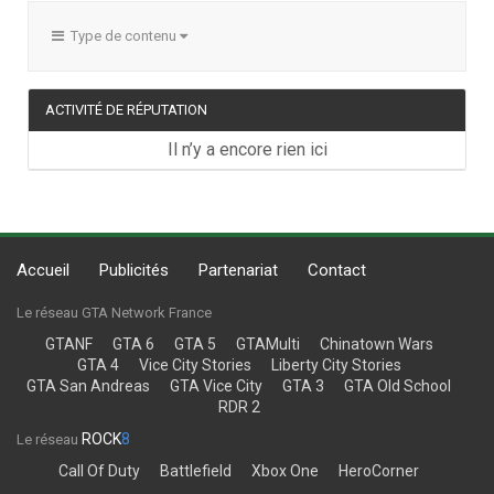
Type de contenu
ACTIVITÉ DE RÉPUTATION
Il n’y a encore rien ici
Accueil
Publicités
Partenariat
Contact
Le réseau GTA Network France
GTANF
GTA 6
GTA 5
GTAMulti
Chinatown Wars
GTA 4
Vice City Stories
Liberty City Stories
GTA San Andreas
GTA Vice City
GTA 3
GTA Old School
RDR 2
ROCK
8
Le réseau
Call Of Duty
Battlefield
Xbox One
HeroCorner