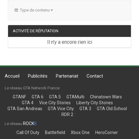
Type de contenu
ACTIVITÉ DE RÉPUTATION
Il n’y a encore rien ici
Accueil
Publicités
Partenariat
Contact
Le réseau GTA Network France
GTANF
GTA 6
GTA 5
GTAMulti
Chinatown Wars
GTA 4
Vice City Stories
Liberty City Stories
GTA San Andreas
GTA Vice City
GTA 3
GTA Old School
RDR 2
ROCK
8
Le réseau
Call Of Duty
Battlefield
Xbox One
HeroCorner