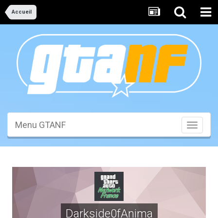
Accueil
Menu GTANF
Toggle
navigati
Darkside0fAnima