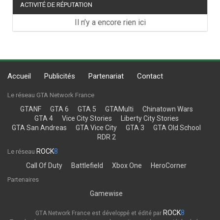
ACTIVITÉ DE RÉPUTATION
Il n’y a encore rien ici
Accueil
Publicités
Partenariat
Contact
Le réseau GTA Network France
GTANF
GTA 6
GTA 5
GTAMulti
Chinatown Wars
GTA 4
Vice City Stories
Liberty City Stories
GTA San Andreas
GTA Vice City
GTA 3
GTA Old School
RDR 2
ROCK
8
Le réseau
Call Of Duty
Battlefield
Xbox One
HeroCorner
Partenaires
Gamewise
ROCK
8
GTA Network France est développé et édité par