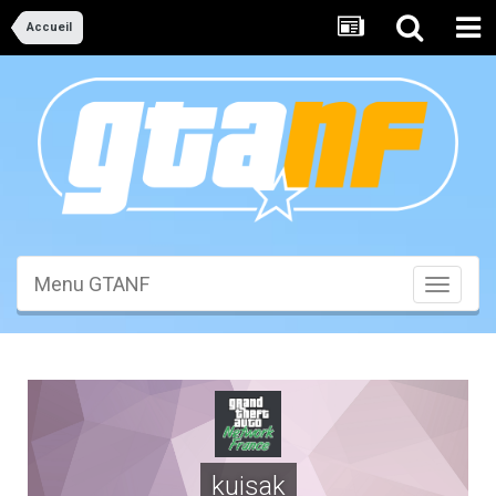
Accueil
Menu GTANF
Toggle
navigati
kuisak