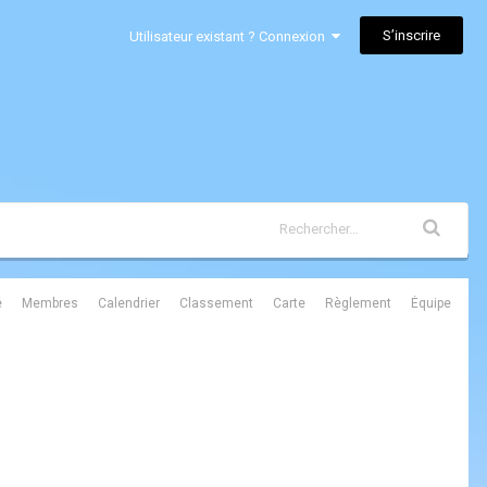
S’inscrire
Utilisateur existant ? Connexion
é
Membres
Calendrier
Classement
Carte
Règlement
Équipe