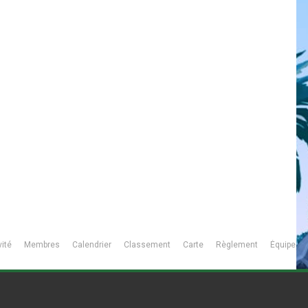
vité
Membres
Calendrier
Classement
Carte
Règlement
Équipe