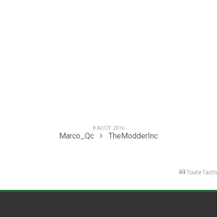
8 AOÛT 2016
Marco_Qc
TheModderInc
Toute l’acti