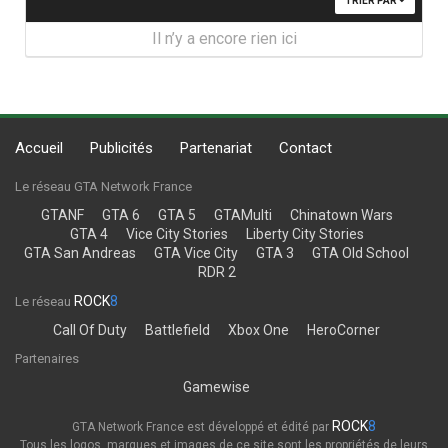
TRIER PAR
Il n’y a encore rien ici
Accueil
Publicités
Partenariat
Contact
Le réseau GTA Network France
GTANF
GTA 6
GTA 5
GTAMulti
Chinatown Wars
GTA 4
Vice City Stories
Liberty City Stories
GTA San Andreas
GTA Vice City
GTA 3
GTA Old School
RDR 2
ROCK
8
Le réseau
Call Of Duty
Battlefield
Xbox One
HeroCorner
Partenaires
Gamewise
ROCK
8
GTA Network France est développé et édité par
Tous les logos, marques et images de ce site sont les propriétés de leurs