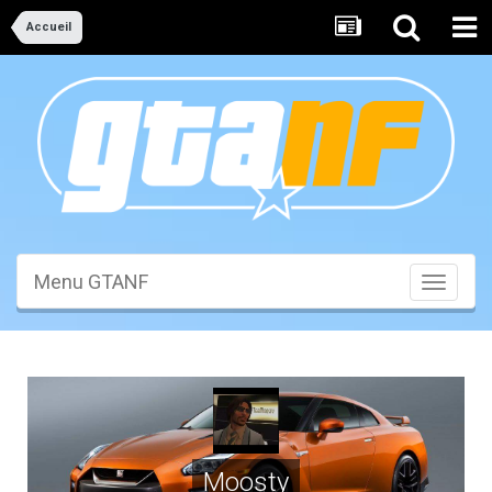
Accueil
Menu GTANF
Toggle
navigati
Moosty