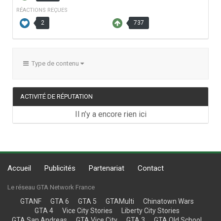
RÉACTIONS REÇUES
2
737
Type de contenu
ACTIVITÉ DE RÉPUTATION
Il n’y a encore rien ici
Accueil
Publicités
Partenariat
Contact
Le réseau GTA Network France
GTANF
GTA 6
GTA 5
GTAMulti
Chinatown Wars
GTA 4
Vice City Stories
Liberty City Stories
GTA San Andreas
GTA Vice City
GTA 3
GTA Old School