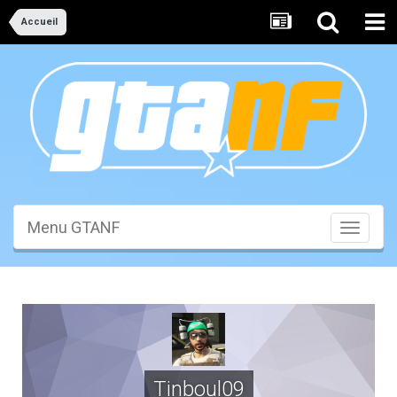
Accueil
Menu GTANF
Toggle
navigati
Tinboul09