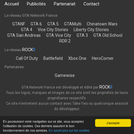
Accueil
Publicités
Partenariat
Contact
Le réseau GTA Network France
GTANF
GTA 6
GTA 5
GTAMulti
Chinatown Wars
GTA 4
Vice City Stories
Liberty City Stories
GTA San Andreas
GTA Vice City
GTA 3
GTA Old School
RDR 2
ROCK
8
Le réseau
Call Of Duty
Battlefield
Xbox One
HeroCorner
Partenaires
Gamewise
ROCK
8
GTA Network France est développé et édité par
Tous les logos, marques et images de ce site sont les propriétés de leurs
propriétaires respectifs.
Ce site n'entretient aucun contact avec Take-Two ou quelconque associé
du développeur.
Thème
Politique de confidentialité
En poursuivant votre navigation sur ce site, vous acceptez
J'accepte
l’utilisation de cookies. Ces derniers assurent le bon
GTA Network France
fonctionnement de nos services.
En savoir plus sur les cookies
Powered by Invision Community