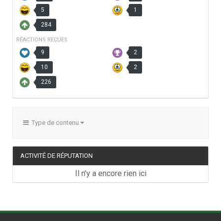
5
1
284
RÉACTIONS REÇUES
9
2
10
2
226
Type de contenu
ACTIVITÉ DE RÉPUTATION
Il n’y a encore rien ici